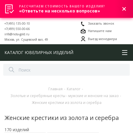
РАССЧИТАЕМ СТОИМОСТЬ ВАШЕГО ИЗДЕЛИЯ?
0
«Ответьте на несколько вопросов»
+7(495) 135-00-10
Заказать звонок
+7(499) 550-00-66
Напишите нам
info@nota-gold.ru
Выезд менеджера
Москва, ул. Сущевский вал, 49
КАТАЛОГ ЮВЕЛИРНЫХ ИЗДЕЛИЙ
Главная
-
Каталог
-
Золотые и серебряные кресты - мужские и женские на заказ
-
Женские крестики из золота и серебра
Женские крестики из золота и серебра
170 изделий