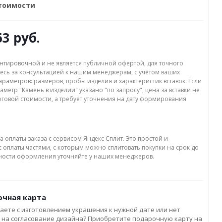
стоимости
63 руб.
нтировочной и не является публичной офертой, для точного
есь за консультацией к нашим менеджерам, с учётом ваших
раметров: размеров, пробы изделия и характеристик вставок. Если
аметр "Камень в изделии" указано "по запросу", цена за вставки не
оговой стоимости, а требует уточнения на дату формирования
а оплаты заказа с сервисом Яндекс Сплит. Это простой и
 оплаты частями, с которым можно сплитовать покупки на срок до
бности оформления уточняйте у наших менеджеров.
чная карта
аете с изготовлением украшения к нужной дате или нет
 на согласование дизайна? Приобретите подарочную карту на