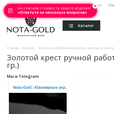
Главная
Акции
Каталоги
Изготовление
Ремонт
Отз
РАССЧИТАЕМ СТОИМОСТЬ ВАШЕГО ИЗДЕЛИЯ?
«Ответьте на несколько вопросов»
Каталог
Главная
-
Каталог
-
Золотые и серебряные кресты - мужские и женски
Золотой крест ручной рабо
гр.)
Мы в Telegram