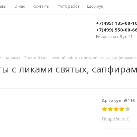
ывы
О нас
Контакты
Фото работ
Шоу-рум
+7(495) 135-00-1
+7(499) 550-00-6
Ежедневно с 9 до 21
е на заказ
-
Золотой крест ручной работы с ликами святых, сапфирами и 
ты с ликами святых, сапфирам
Артикул: i5115
Подробнее