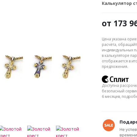
Калькулятор 
от
173 9
Цена указана орие
расчёта, обращайт
индивидуальных па
в калькуляторе пар
отображается в ит
предложения.
Доступна рассрочк
безопасный сервис
6 месяцев, подро
Подаро
Не успев
времени