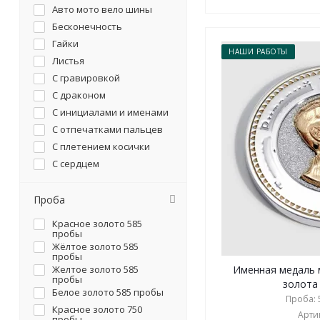
Авто мото вело шины
Бесконечность
Гайки
НАШИ РАБОТЫ
Листья
С гравировкой
С драконом
С инициалами и именами
С отпечатками пальцев
С плетением косички
С сердцем
С символикой
Цветы
Проба
Красное золото 585
пробы
Жёлтое золото 585
пробы
Желтое золото 585
Именная медаль 
пробы
золота 
Белое золото 585 пробы
Проба: 5
Красное золото 750
Артик
пробы