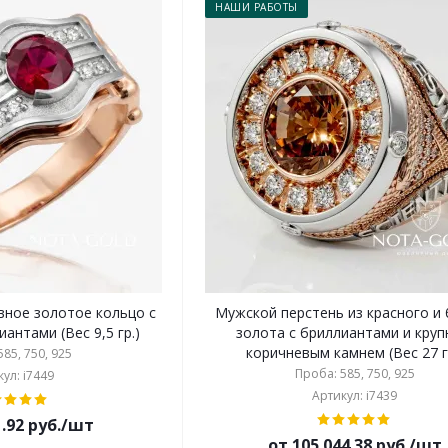
НАШИ РАБОТЫ
ное золотое кольцо с
Мужской перстень из красного и
антами (Вес 9,5 гр.)
золота с бриллиантами и кру
коричневым камнем (Вес 27 г
85, 750, 925
Проба: 585, 750, 925
ул: i7449
Артикул: i7439
1.92 руб./шт
от 105 044.38 руб./шт