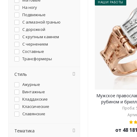
Матовые
НАШИ РАБОТЫ
На ногу
Подвижные
С алмазной гранью
С дорожкой
С крупным камнем
С чернением
Составные
Трансформеры
Узкие
Широкие
Стиль
Ажурные
Винтажные
Мужское православ
Кладдахские
рубином и брилли
Классические
Проба: 5
Славянские
Артик
от 48 18
Тематика