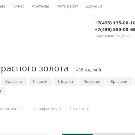
ывы
О нас
Контакты
Фото работ
Шоу-рум
+7(495) 135-00-1
+7(499) 550-00-6
Ежедневно с 9 до 21
расного золота
498 изделий
Браслеты
Печатки
Шнурки
Подвески
Крестики
ы
о новизне
По алфавиту
По цене