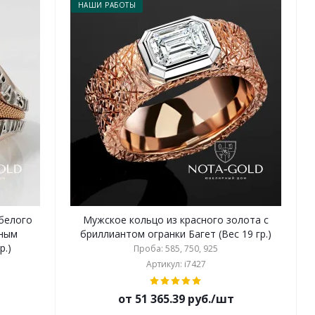
НАШИ РАБОТЫ
 белого
Мужское кольцо из красного золота с
пным
бриллиантом огранки Багет (Вес 19 гр.)
р.)
Проба: 585, 750, 925
Артикул: i7427
от 51 365.39 руб./шт