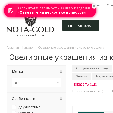
Главная
Акции
Каталоги
Изготовление
Ремонт
Отз
РАССЧИТАЕМ СТОИМОСТЬ ВАШЕГО ИЗДЕЛИЯ?
«Ответьте на несколько вопросов»
Каталог
Главная
-
Каталог
-
Ювелирные украшения из красного золота
Ювелирные украшения из к
Обручальные кольца
Метки
Значки
Медальон
Все
Показать еще
По популярности
П
Особенности
Двухцветные