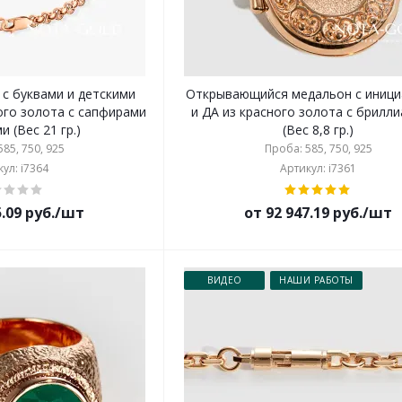
 с буквами и детскими
Открывающийся медальон с иници
ого золота с сапфирами
и ДА из красного золота с брилл
и (Вес 21 гр.)
(Вес 8,8 гр.)
85, 750, 925
Проба: 585, 750, 925
ул: i7364
Артикул: i7361
5.09 руб./шт
от 92 947.19 руб./шт
ВИДЕО
НАШИ РАБОТЫ