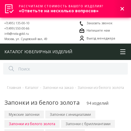
РАССЧИТАЕМ СТОИМОСТЬ ВАШЕГО ИЗДЕЛИЯ?
0
«Ответьте на несколько вопросов»
+7(495) 135-00-10
Заказать звонок
+7(499) 550-00-66
Напишите нам
info@nota-gold.ru
Выезд менеджера
Москва, ул. Сущевский вал, 49
КАТАЛОГ ЮВЕЛИРНЫХ ИЗДЕЛИЙ
Главная
-
Каталог
-
Запонки на заказ
-
Запонки из белого золота
Запонки из белого золота
94 изделий
Мужские запонки
Запонки с инициалами
Запонки из белого золота
Запонки с бриллиантами