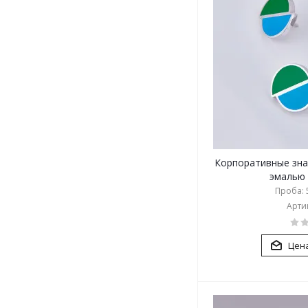
Корпоративные зна
эмалью (
Проба: 5
Артик
Цена