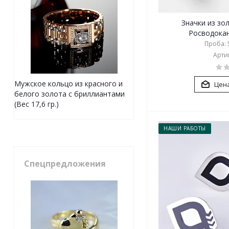
Значки из зо
Росводокана
Проба: 5
Артик
Мужское кольцо из красного и
Цена
белого золота с бриллиантами
(Вес 17,6 гр.)
НАШИ РАБОТЫ
Спецпредложения