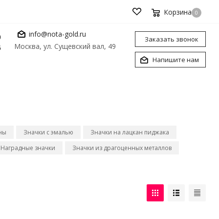
Корзина
0
info@nota-gold.ru
0
Заказать звонок
Москва, ул. Сущевский вал, 49
6
Напишите нам
ны
Значки с эмалью
Значки на лацкан пиджака
Наградные значки
Значки из драгоценных металлов