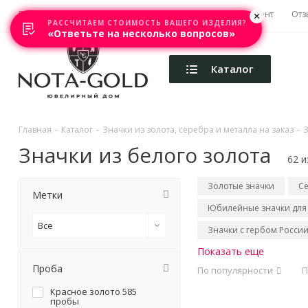
Главная
Акции
Каталоги
Изготовление
Ремонт
Отз
РАССЧИТАЕМ СТОИМОСТЬ ВАШЕГО ИЗДЕЛИЯ?
«Ответьте на несколько вопросов»
Каталог
Главная
-
Каталог
-
Значки из золота, серебра и металла на заказ
-
З
Значки из белого золота
62 и
Золотые значки
С
Метки
Юбилейные значки для
Все
Значки с гербом Росси
Показать еще
Проба
По популярности
П
Красное золото 585
пробы