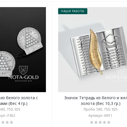
НАШИ РАБОТЫ
 из белого золота с
Значок Тетрадь из белого и же
ми (Вес 4 гр.)
золота (Вес 10,3 гр.)
85, 750, 925
Проба: 585, 750, 925
ул: i7452
Артикул: i6911