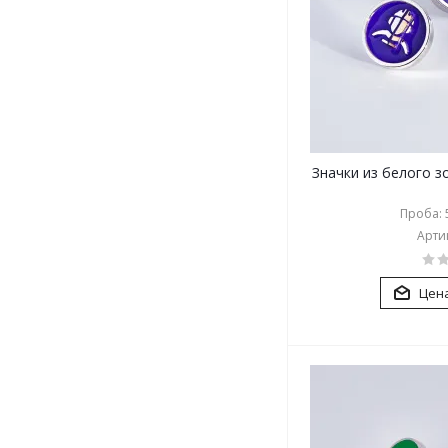
Значки из белого з
Проба: 5
Артик
Цена