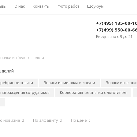
ывы
О нас
Контакты
Фото работ
Шоу-рум
+7(495) 135-00-1
+7(499) 550-00-6
Ежедневно с 9 до 21
начки из белого золота
зделий
еребряные значки
Значки из металла и латуни
Значки из плати
 награждения сотрудников
Корпоративные значки с логотипом
и
о новизне
По алфавиту
По цене