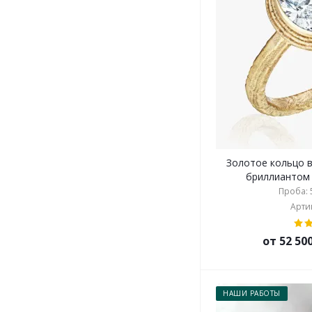
Золотое кольцо в
бриллиантом О
Проба: 5
Артик
от 52 50
НАШИ РАБОТЫ