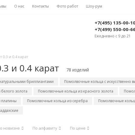
ывы
О нас
Контакты
Фото работ
Шоу-рум
+7(495) 135-00-1
+7(499) 550-00-6
Ежедневно с 9 до 21
0.3 и 0.4 карат
3 и 0.4 карат
78 изделий
 натуральными бриллиантами
Помолвочные кольца с искусственно
 белого золота
Помолвочные кольца из красного золота
Помол
 платины
Помолвочные кольца из серебра
Помолвочные кольц
аддахские
о новизне
По алфавиту
По цене