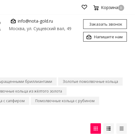
Корзина
0
info@nota-gold.ru
0
Заказать звонок
Москва, ул. Сущевский вал, 49
6
Напишите нам
 выращенными бриллиантами
Золотые помолвочные кольца
вочные кольца из жёлтого золота
а с сапфиром
Помолвочные кольца с рубином