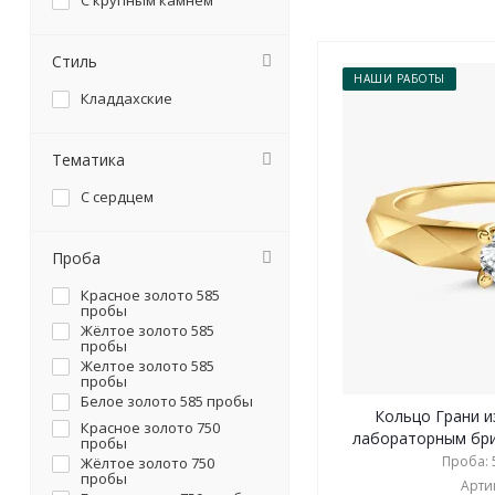
С крупным камнем
Стиль
НАШИ РАБОТЫ
Кладдахские
Тематика
С сердцем
Проба
Красное золото 585
пробы
Жёлтое золото 585
пробы
Желтое золото 585
пробы
Белое золото 585 пробы
Кольцо Грани и
Красное золото 750
лабораторным брил
пробы
Проба: 5
Жёлтое золото 750
пробы
Артик