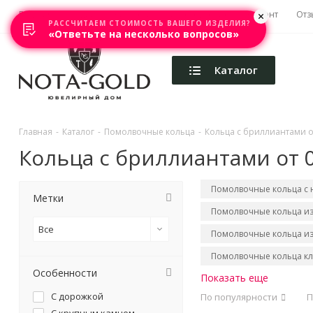
Главная
Акции
Каталоги
Изготовление
Ремонт
Отз
РАССЧИТАЕМ СТОИМОСТЬ ВАШЕГО ИЗДЕЛИЯ?
«Ответьте на несколько вопросов»
Каталог
Главная
-
Каталог
-
Помолвочные кольца
-
Кольца с бриллиантами от 
Кольца с бриллиантами от 0.
Помолвочные кольца с
Метки
Помолвочные кольца из
Все
Помолвочные кольца из
Помолвочные кольца кл
Особенности
Показать еще
С дорожкой
По популярности
П