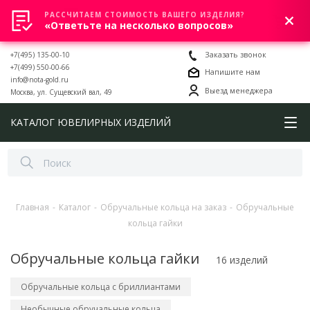
РАССЧИТАЕМ СТОИМОСТЬ ВАШЕГО ИЗДЕЛИЯ?
0
«Ответьте на несколько вопросов»
+7(495) 135-00-10
Заказать звонок
+7(499) 550-00-66
Напишите нам
info@nota-gold.ru
Выезд менеджера
Москва, ул. Сущевский вал, 49
КАТАЛОГ ЮВЕЛИРНЫХ ИЗДЕЛИЙ
Главная
-
Каталог
-
Обручальные кольца на заказ
-
Обручальные
кольца гайки
Обручальные кольца гайки
16 изделий
Обручальные кольца с бриллиантами
Необычные обручальные кольца