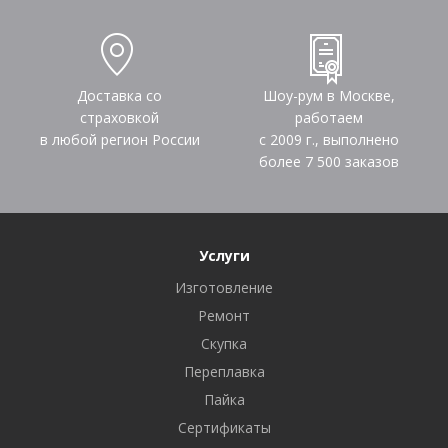
Доставка со
Шоу-рум в Москве,
страховкой
работаем
в любой регион России
с 2009 г., выполнено
более
7 500
заказов
Услуги
Изготовление
Ремонт
Скупка
Переплавка
Пайка
Сертификаты