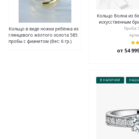
Кольцо Волна из б
искусственным бри
Проба: 5
Кольцо в виде ножки ребёнка из
глянцевого жёлтого золота 585
Артик
пробы с фианитом (Вес: 6 гр.)
от 54 99
В НАЛИЧИИ
НАШИ