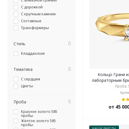
С алмазной гранью
С дорожкой
С крупным камнем
Составные
Трансформеры
Стиль
Кладдахские
Тематика
Кольцо Грани и
С сердцем
лабораторным брил
Цветы
Проба: 5
Артик
Проба
от 45 00
Красное золото 585
пробы
Жёлтое золото 585
пробы
НАШИ РАБОТЫ