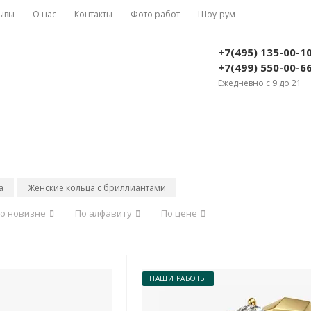
ывы
О нас
Контакты
Фото работ
Шоу-рум
+7(495) 135-00-1
+7(499) 550-00-6
Ежедневно с 9 до 21
а
Женские кольца с бриллиантами
о новизне
По алфавиту
По цене
НАШИ РАБОТЫ