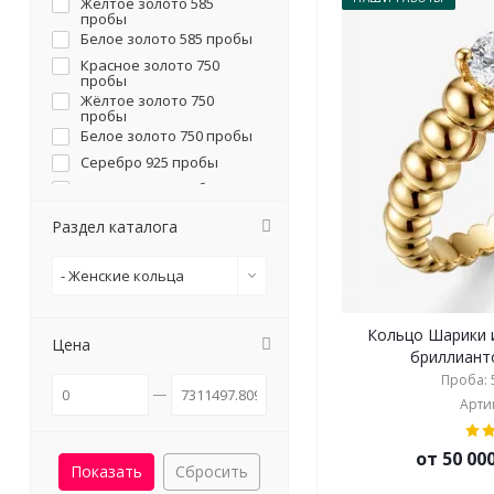
Желтое золото 585
пробы
Белое золото 585 пробы
Красное золото 750
пробы
Жёлтое золото 750
пробы
Белое золото 750 пробы
Серебро 925 пробы
Платина 950 пробы
Раздел каталога
- Женские кольца
Кольцо Шарики 
Цена
бриллианто
Проба: 5
Артик
от 50 00
Сбросить