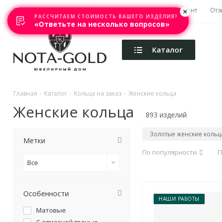
Главная
Акции
Каталоги
Изготовление
Ремонт
Отз
РАССЧИТАЕМ СТОИМОСТЬ ВАШЕГО ИЗДЕЛИЯ?
«Ответьте на несколько вопросов»
Каталог
Главная
-
Каталог
-
Кольца на заказ
-
Женские кольца
Женские кольца
893 изделий
Золотые женские кольц
Метки
По популярности
П
Все
Особенности
НАШИ РАБОТЫ
Матовые