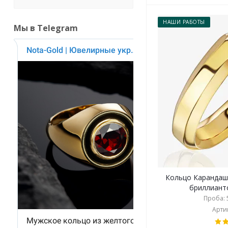
НАШИ РАБОТЫ
Мы в Telegram
Кольцо Карандаш
бриллианто
Проба: 5
Артик