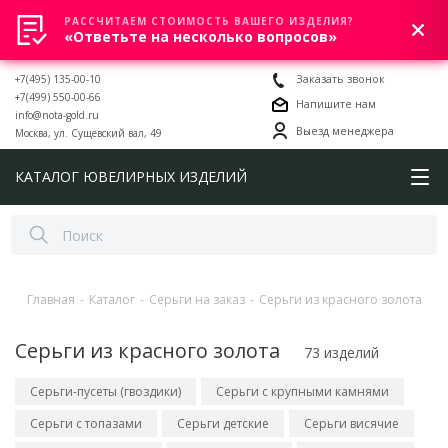
РАССЧИТАЕМ СТОИМОСТЬ ВАШЕГО ИЗДЕЛИЯ?
0
«Ответьте на несколько вопросов»
+7(495) 135-00-10
Заказать звонок
+7(499) 550-00-66
Напишите нам
info@nota-gold.ru
Выезд менеджера
Москва, ул. Сущевский вал, 49
КАТАЛОГ ЮВЕЛИРНЫХ ИЗДЕЛИЙ
Главная
-
Каталог
-
Серьги на заказ
-
Серьги из красного золота
Серьги из красного золота
73 изделий
Серьги-пусеты (гвоздики)
Серьги с крупными камнями
Серьги с топазами
Серьги детские
Серьги висячие