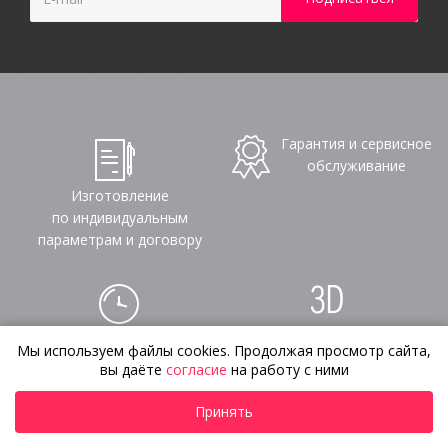
Гарантия и сервисное
обслуживание
Изготовление
по индивидуальным
параметрам и договору
Сроки от 2-4 недель,
Создаем 3D-дизайн с
Мы используем файлы cookies. Продолжая просмотр сайта,
есть срочное
нуля,
вы даёте
согласие
на работу с ними
изготовление
по каталогу, эскизу или
от 1 дня
фото
Принять