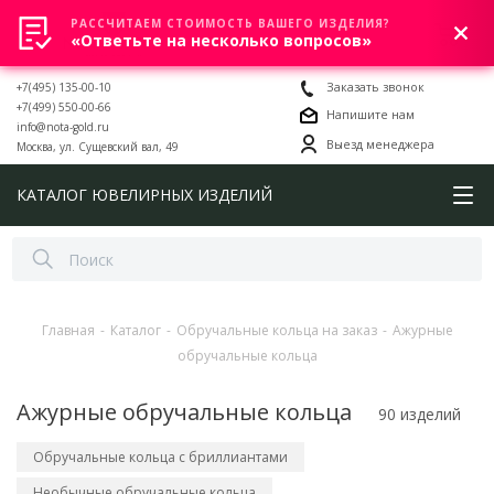
РАССЧИТАЕМ СТОИМОСТЬ ВАШЕГО ИЗДЕЛИЯ?
0
«Ответьте на несколько вопросов»
+7(495) 135-00-10
Заказать звонок
+7(499) 550-00-66
Напишите нам
info@nota-gold.ru
Выезд менеджера
Москва, ул. Сущевский вал, 49
КАТАЛОГ ЮВЕЛИРНЫХ ИЗДЕЛИЙ
Главная
-
Каталог
-
Обручальные кольца на заказ
-
Ажурные
обручальные кольца
Ажурные обручальные кольца
90 изделий
Обручальные кольца с бриллиантами
Необычные обручальные кольца