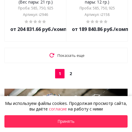
(Вес пары: 21 гр.)
пары: 12 гр.)
Проба: 585, 750, 925
Проба: 585, 750, 925
Артикул: i2946
Артикул: i2158
от 204 831.66 руб./комплект
от 189 840.86 руб./комп
Показать еще
1
2
Не нашли То Самое?
Мы используем файлы cookies. Продолжая просмотр сайта,
Создайте эксклюзивное
Подробнее
вы даёте
согласие
на работу с ними
украшение
по собственному дизайну!
Принять