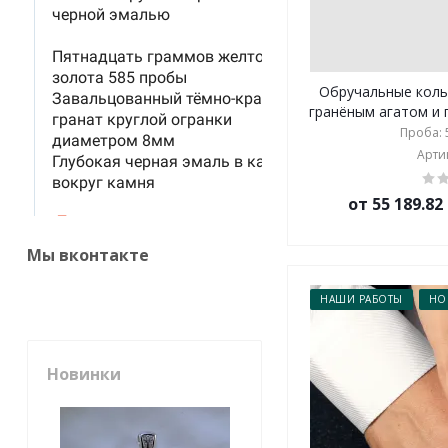
Обручальные коль
гранёным агатом и г
Проба: 5
Артик
от 55 189.8
Мы вконтакте
НАШИ РАБОТЫ
НО
Новинки