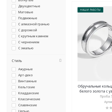
Вогнутые
Двухцветные
НАШИ РАБОТЫ
Матовые
Подвижные
С алмазной гранью
С дорожкой
С крупным камнем
С чернением
С эмалью
Трансформеры
Узкие
Стиль
Широкие
Ажурные
Арт-деко
Винтажные
Обручальные кольц
Кельтские
белого золота с уз
Кладдахские
Проба: 5
Классические
Артик
Славянские
Цепью