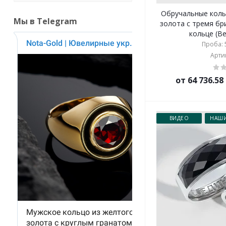
Обручальные коль
Мы в Telegram
золота с тремя б
кольце (Ве
Проба: 5
Артик
от 64 736.5
ВИДЕО
НАШИ