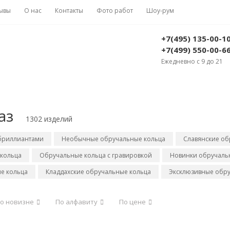
ывы
О нас
Контакты
Фото работ
Шоу-рум
+7(495) 135-00-1
+7(499) 550-00-6
Ежедневно с 9 до 21
аз
1302 изделий
 бриллиантами
Необычные обручальные кольца
Славянские об
кольца
Обручальные кольца с гравировкой
Новинки обручальн
е кольца
Кладдахские обручальные кольца
Эксклюзивные обру
о новизне
По алфавиту
По цене