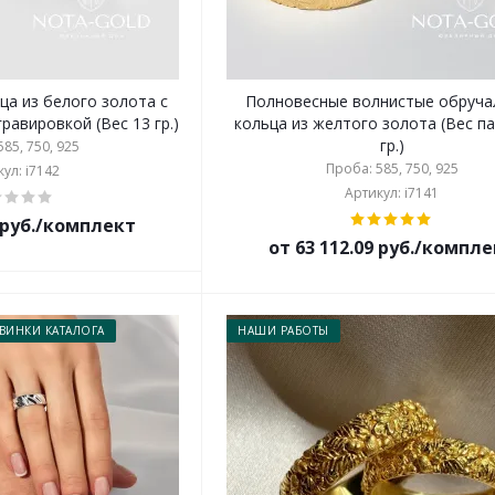
ца из белого золота с
Полновесные волнистые обруча
равировкой (Вес 13 гр.)
кольца из желтого золота (Вес па
гр.)
85, 750, 925
Проба: 585, 750, 925
ул: i7142
Артикул: i7141
2 руб./комплект
от 63 112.09 руб./компл
ВИНКИ КАТАЛОГА
НАШИ РАБОТЫ