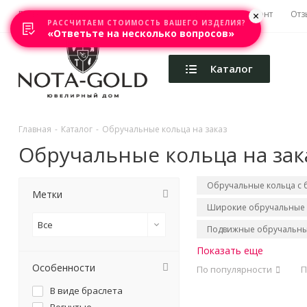
Главная
Акции
Каталоги
Изготовление
Ремонт
Отз
РАССЧИТАЕМ СТОИМОСТЬ ВАШЕГО ИЗДЕЛИЯ?
«Ответьте на несколько вопросов»
Каталог
Главная
-
Каталог
-
Обручальные кольца на заказ
Обручальные кольца на зак
Обручальные кольца с
Метки
Широкие обручальные 
Все
Подвижные обручальны
Показать еще
Особенности
По популярности
П
В виде браслета