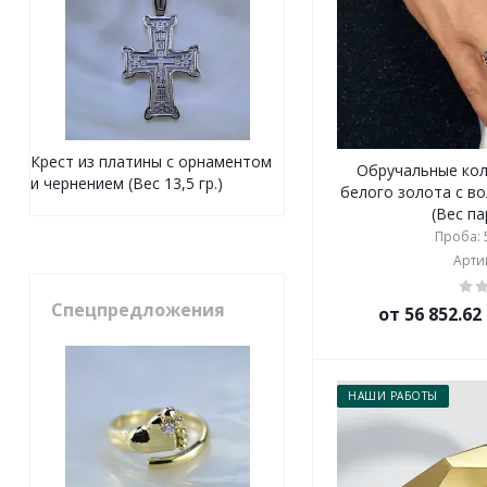
Крест из платины с орнаментом
Обручальные коль
и чернением (Вес 13,5 гр.)
белого золота с в
(Вес па
Проба: 5
Артик
Спецпредложения
от 56 852.6
НАШИ РАБОТЫ