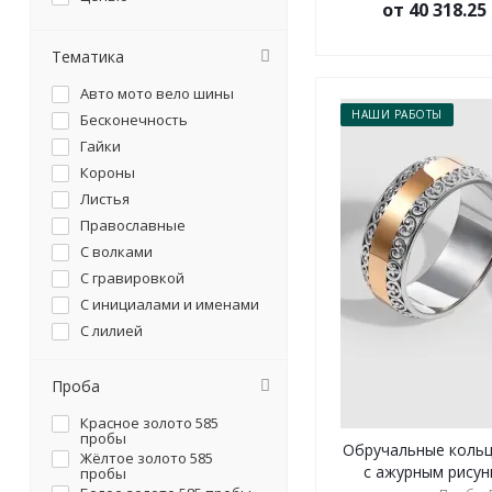
от 40 318.2
Тематика
Авто мото вело шины
НАШИ РАБОТЫ
Бесконечность
Гайки
Короны
Листья
Православные
С волками
С гравировкой
С инициалами и именами
С лилией
С отпечатками пальцев
С плетением косички
Проба
С сердцем
Красное золото 585
С символикой
пробы
Обручальные кольц
Жёлтое золото 585
Со слонами
с ажурным рисунк
пробы