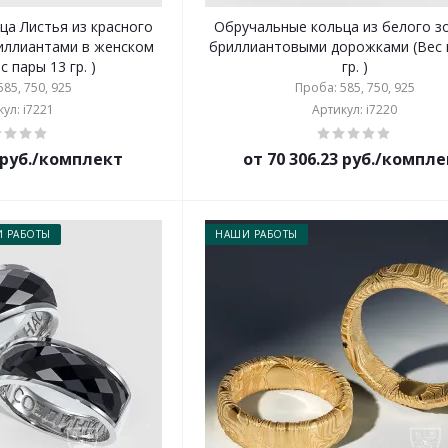
ца Листья из красного
Обручальные кольца из белого з
риллиантами в женском
бриллиантовыми дорожками (Вес 
с пары 13 гр. )
гр. )
85, 750, 925
Проба: 585, 750, 925
ул: i7221
Артикул: i7220
8 руб./комплект
от 70 306.23 руб./компл
 РАБОТЫ
НАШИ РАБОТЫ