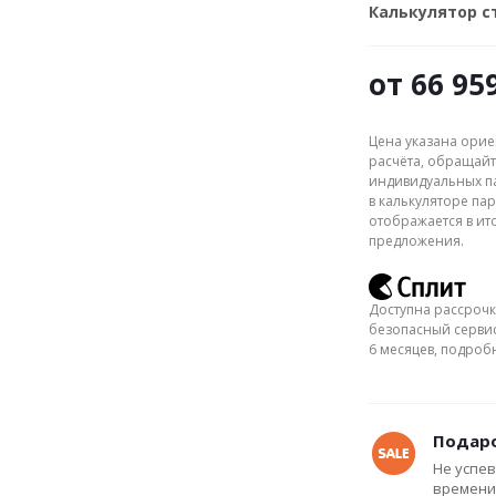
Калькулятор 
от
66 95
Цена указана орие
расчёта, обращайт
индивидуальных па
в калькуляторе пар
отображается в ит
предложения.
Доступна рассрочк
безопасный сервис
6 месяцев, подро
Подаро
Не успев
времени