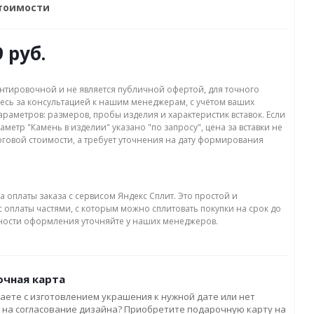
стоимости
9 руб.
нтировочной и не является публичной офертой, для точного
есь за консультацией к нашим менеджерам, с учётом ваших
раметров: размеров, пробы изделия и характеристик вставок. Если
аметр "Камень в изделии" указано "по запросу", цена за вставки не
оговой стоимости, а требует уточнения на дату формирования
а оплаты заказа с сервисом Яндекс Сплит. Это простой и
 оплаты частями, с которым можно сплитовать покупки на срок до
бности оформления уточняйте у наших менеджеров.
чная карта
аете с изготовлением украшения к нужной дате или нет
 на согласование дизайна? Приобретите подарочную карту на