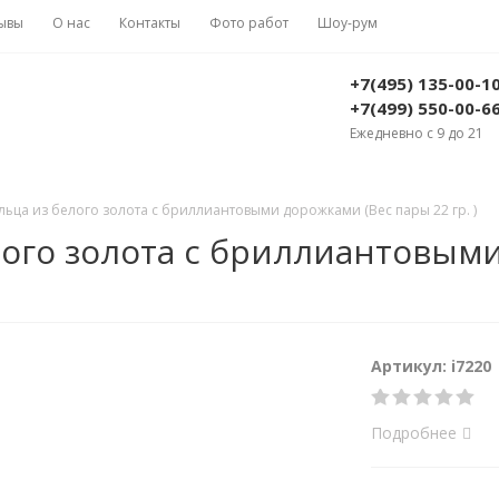
ывы
О нас
Контакты
Фото работ
Шоу-рум
+7(495) 135-00-1
+7(499) 550-00-6
Ежедневно с 9 до 21
ьца из белого золота с бриллиантовыми дорожками (Вес пары 22 гр. )
ого золота с бриллиантовыми
Артикул: i7220
Подробнее