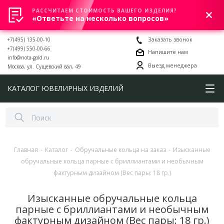
РАССЧИТАЕМ СТОИМОСТЬ ВАШЕГО ИЗДЕЛИЯ?
0
«Ответьте на несколько вопросов»
+7(495) 135-00-10
Заказать звонок
+7(499) 550-00-66
Напишите нам
info@nota-gold.ru
Выезд менеджера
Москва, ул. Сущевский вал, 49
КАТАЛОГ ЮВЕЛИРНЫХ ИЗДЕЛИЙ
Главная
-
Каталог
-
Обручальные кольца на заказ
-
Изысканные
обручальные кольца парные с бриллиантами и необычным
фактурным дизайном (Вес пары: 18 гр.)
Изысканные обручальные кольца
парные с бриллиантами и необычным
фактурным дизайном (Вес пары: 18 гр.)