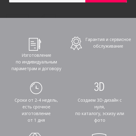
Гарантия и сервисное
обслуживание
Изготовление
по индивидуальным
параметрам и договору
Сроки от 2-4 недель,
Создаем 3D-дизайн с
есть срочное
нуля,
изготовление
по каталогу, эскизу или
от 1 дня
фото