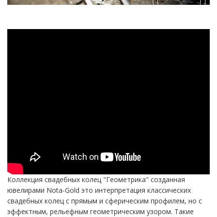
Коллекция свадебных колец "Геометрика" созданная
ювелирами Nota-Gold это интерпретация классических
свадебных колец с прямым и сферическим профилем, но с
эффектным, рельефным геометрическим узором. Такие