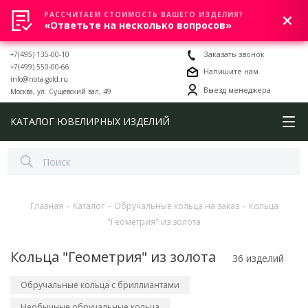
РАССЧИТАЕМ СТОИМОСТЬ ВАШЕГО ИЗДЕЛИЯ?
0
«Ответьте на несколько вопросов»
+7(495) 135-00-10
Заказать звонок
+7(499) 550-00-66
Напишите нам
info@nota-gold.ru
Выезд менеджера
Москва, ул. Сущевский вал, 49
КАТАЛОГ ЮВЕЛИРНЫХ ИЗДЕЛИЙ
Главная
-
Каталог
-
Обручальные кольца на заказ
-
Кольца
"Геометрия" из золота
Кольца "Геометрия" из золота
36 изделий
Обручальные кольца с бриллиантами
Необычные обручальные кольца