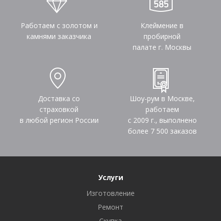
Работаем с золотом и
Клеймение в
камнями заказчика
пробирной
палате г. Москвы
Доставка со
Шоу-рум в Москве,
страховкой
работаем
в любой регион России
с 2009 г., выполнено
более
7 500
заказов
Услуги
Изготовление
Ремонт
Скупка