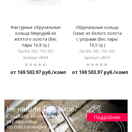
Фактурные обручальные
Обручальные кольца
кольца Меркурий из
Оазис из белого золота
жёлтого золота (Вес
с узорами (Вес пары:
пары 16,8 гр.)
16,5 гр.)
Проба: 585, 750, 925
Проба: 585, 750, 925
Артикул: i4584
Артикул: i4559
от 169 503.97 руб./комплект
от 169 503.97 руб./комп
Не нашли То Самое?
Создайте эксклюзивное
Подробнее
украшение
по собственному дизайну!