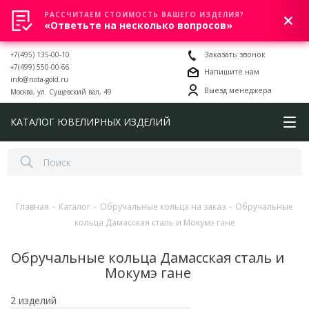
РАССЧИТАЕМ СТОИМОСТЬ ВАШЕГО ИЗДЕЛИЯ?
0
«Ответьте на несколько вопросов»
+7(495) 135-00-10
Заказать звонок
+7(499) 550-00-66
Напишите нам
info@nota-gold.ru
Выезд менеджера
Москва, ул. Сущевский вал, 49
КАТАЛОГ ЮВЕЛИРНЫХ ИЗДЕЛИЙ
Главная
-
Каталог
-
Обручальные кольца на заказ
-
Обручальные
кольца Дамасская сталь и Мокумэ гане
Обручальные кольца Дамасская сталь и
Мокумэ гане
2 изделий