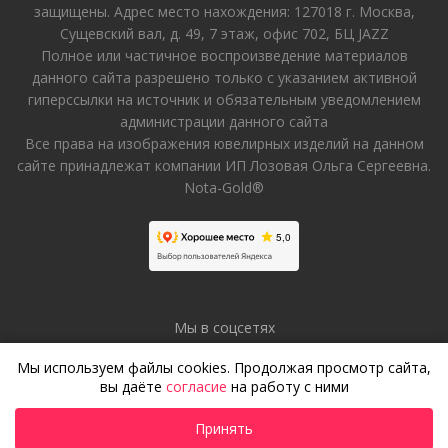
защищены. Адрес место нахождения: 127018 г. Москва,
Сущевский вал, д. 49, 7 этаж, офис 702, БЦ JAZZ
Полное или частичное воспроизведение материалов
данного сайта разрешено только с указанием активной
гиперссылки на источник и обязательным уведомлением
администрации данного сайта
Все права на изображения ювелирных изделий на данном
сайте принадлежат компании ИП Лозовая Ольга Сергеевна.
Nota-Gold®
Мы в соцсетях
Мы используем файлы cookies. Продолжая просмотр сайта,
вы даёте
согласие
на работу с ними
Принять