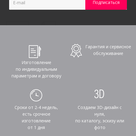
Гарантия и сервисное
обслуживание
Изготовление
по индивидуальным
параметрам и договору
Сроки от 2-4 недель,
Создаем 3D-дизайн с
есть срочное
нуля,
изготовление
по каталогу, эскизу или
от 1 дня
фото