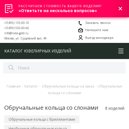
РАССЧИТАЕМ СТОИМОСТЬ ВАШЕГО ИЗДЕЛИЯ?
0
«Ответьте на несколько вопросов»
+7(495) 135-00-10
Заказать звонок
+7(499) 550-00-66
Напишите нам
info@nota-gold.ru
Выезд менеджера
Москва, ул. Сущевский вал, 49
КАТАЛОГ ЮВЕЛИРНЫХ ИЗДЕЛИЙ
Главная
-
Каталог
-
Обручальные кольца на заказ
-
Обручальные
кольца со слонами
Обручальные кольца со слонами
8 изделий
Обручальные кольца с бриллиантами
Необычные обручальные кольца