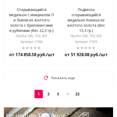
Открывающийся
Подвеска
медальон с инициалом П
открывающийся
и Львом из желтого
медальон Книжка из
золота с бриллиантами
желтого золота (Вес
и рубинами (Вес 22,3 гр.)
13,3 гр.)
Проба: 585, 750, 925
Проба: 585, 750, 925
Артикул: i7360
Артикул: i7359
от 174 858.58 руб./шт
от 51 928.08 руб./шт
Показать еще
1
2
3
22
Не нашли То Самое?