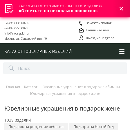
РАССЧИТАЕМ СТОИМОСТЬ ВАШЕГО ИЗДЕЛИЯ?
0
«Ответьте на несколько вопросов»
+7(495) 135-00-10
Заказать звонок
+7(499) 550-00-66
Напишите нам
info@nota-gold.ru
Выезд менеджера
Москва, ул. Сущевский вал, 49
КАТАЛОГ ЮВЕЛИРНЫХ ИЗДЕЛИЙ
Главная
-
Каталог
-
Ювелирные украшения в подарок любимым
-
Ювелирные украшения в подарок жене
Ювелирные украшения в подарок жене
1039 изделий
Подарок на рождение ребенка
Подакри на Новый Год