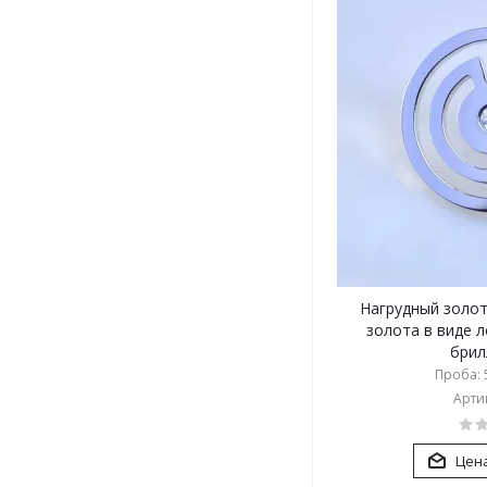
Нагрудный золот
золота в виде 
брил
Проба: 5
Артик
Цена