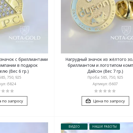
 значок с бриллиантами
Нагрудный значок из жёлтого зо
омпании в подарок
бриллиантом и логотипом ком
лю (Вес 6 гр.)
Дайсон (Вес 7 гр.)
85, 750, 925
Проба: 585, 750, 925
ул: i5824
Артикул: i5607
 по запросу
Цена по запросу
ВИДЕО
НАШИ РАБОТЫ