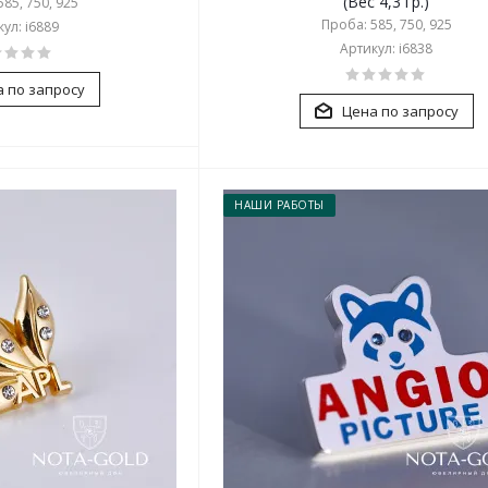
(Вес 4,3 гр.)
85, 750, 925
Проба: 585, 750, 925
ул: i6889
Артикул: i6838
 по запросу
Цена по запросу
НАШИ РАБОТЫ