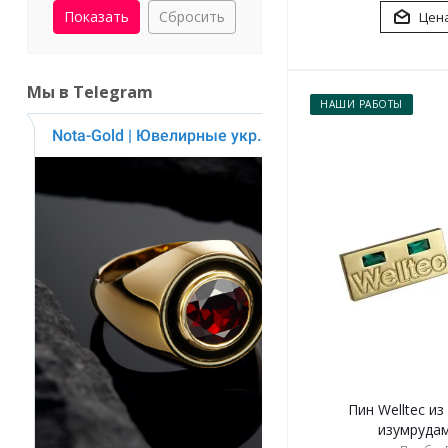
Сбросить
Цена
Мы в Telegram
НАШИ РАБОТЫ
Пин Wеlltec и
изумрудами