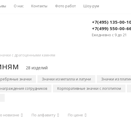
ывы
О нас
Контакты
Фото работ
Шоу-рум
+7(495) 135-00-1
+7(499) 550-00-6
Ежедневно с 9 до 21
начки с драгоценными камням
мням
28 изделий
еребряные значки
Значки из металла и латуни
Значки из плати
 награждения сотрудников
Корпоративные значки с логотипом
и
о новизне
По алфавиту
По цене