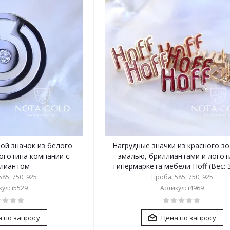
ой значок из белого
Нагрудные значки из красного зо
логотипа компании с
эмалью, бриллиантами и лого
лиантом
гипермаркета мебели Hoff (Вес: 3,
85, 750, 925
Проба: 585, 750, 925
ул: i5529
Артикул: i4969
 по запросу
Цена по запросу