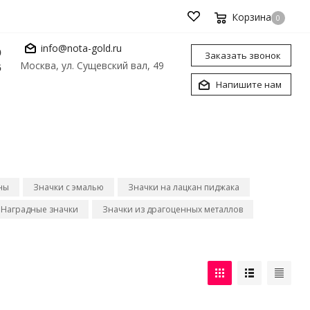
Корзина
0
info@nota-gold.ru
0
Заказать звонок
Москва, ул. Сущевский вал, 49
6
Напишите нам
ны
Значки с эмалью
Значки на лацкан пиджака
Наградные значки
Значки из драгоценных металлов