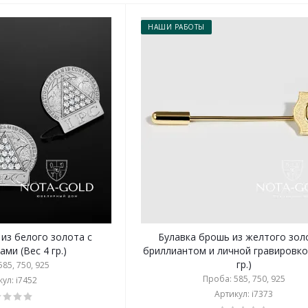
НАШИ РАБОТЫ
 из белого золота с
Булавка брошь из желтого зол
ми (Вес 4 гр.)
бриллиантом и личной гравировко
гр.)
85, 750, 925
Проба: 585, 750, 925
ул: i7452
Артикул: i7373