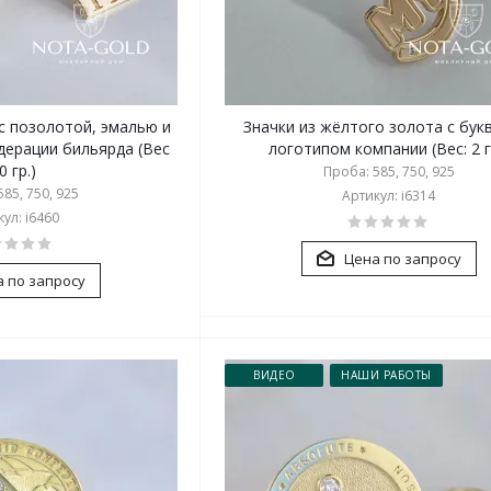
 с позолотой, эмалью и
Значки из жёлтого золота с бук
дерации бильярда (Вес
логотипом компании (Вес: 2 г
0 гр.)
Проба: 585, 750, 925
85, 750, 925
Артикул: i6314
ул: i6460
Цена по запросу
 по запросу
ВИДЕО
НАШИ РАБОТЫ