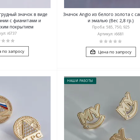
грудный значок в виде
Значок Angio из белого золота с с
ании с фианитами и
и эмалью (Вес 2,8 гр.)
ским покрытием
Проба: 585, 750, 925
ул: i6737
Артикул: i6681
 по запросу
Цена по запросу
НАШИ РАБОТЫ