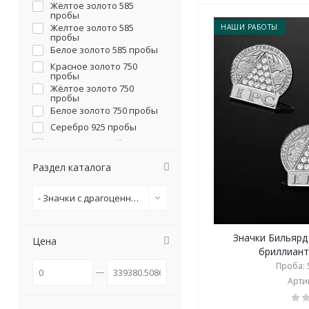
Жёлтое золото 585
пробы
Желтое золото 585
НАШИ РАБОТЫ
пробы
Белое золото 585 пробы
Красное золото 750
пробы
Жёлтое золото 750
пробы
Белое золото 750 пробы
Серебро 925 пробы
Недрагоценный металл
Раздел каталога
- Значки с драгоценными камням
Значки Бильярд
Цена
бриллианта
Проба: 5
Артик