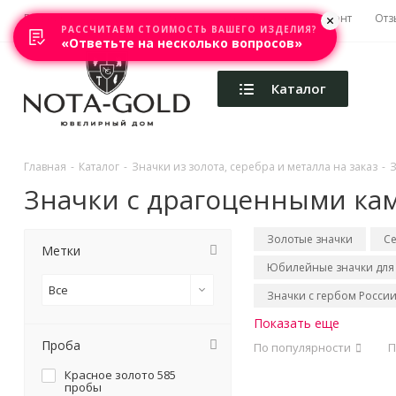
Главная
Акции
Каталоги
Изготовление
Ремонт
Отз
РАССЧИТАЕМ СТОИМОСТЬ ВАШЕГО ИЗДЕЛИЯ?
«Ответьте на несколько вопросов»
Каталог
Главная
-
Каталог
-
Значки из золота, серебра и металла на заказ
-
З
Значки с драгоценными ка
Золотые значки
С
Метки
Юбилейные значки для
Все
Значки с гербом Росси
Показать еще
Проба
По популярности
П
Красное золото 585
пробы