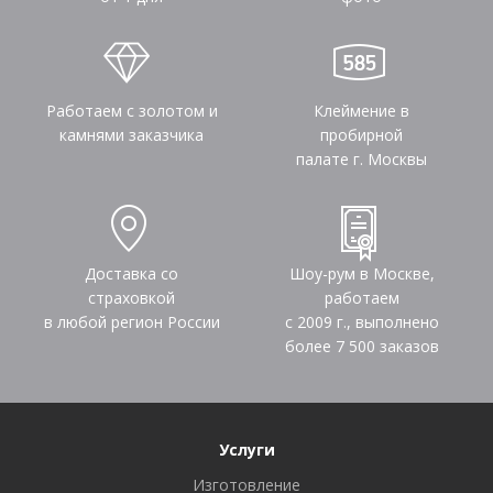
Работаем с золотом и
Клеймение в
камнями заказчика
пробирной
палате г. Москвы
Доставка со
Шоу-рум в Москве,
страховкой
работаем
в любой регион России
с 2009 г., выполнено
более
7 500
заказов
Услуги
Изготовление