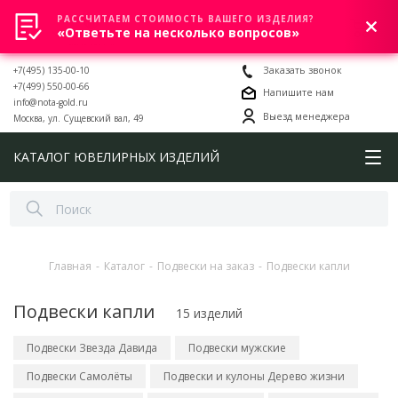
РАССЧИТАЕМ СТОИМОСТЬ ВАШЕГО ИЗДЕЛИЯ?
0
«Ответьте на несколько вопросов»
+7(495) 135-00-10
Заказать звонок
+7(499) 550-00-66
Напишите нам
info@nota-gold.ru
Выезд менеджера
Москва, ул. Сущевский вал, 49
КАТАЛОГ ЮВЕЛИРНЫХ ИЗДЕЛИЙ
Главная
-
Каталог
-
Подвески на заказ
-
Подвески капли
Подвески капли
15 изделий
Подвески Звезда Давида
Подвески мужские
Подвески Самолёты
Подвески и кулоны Дерево жизни