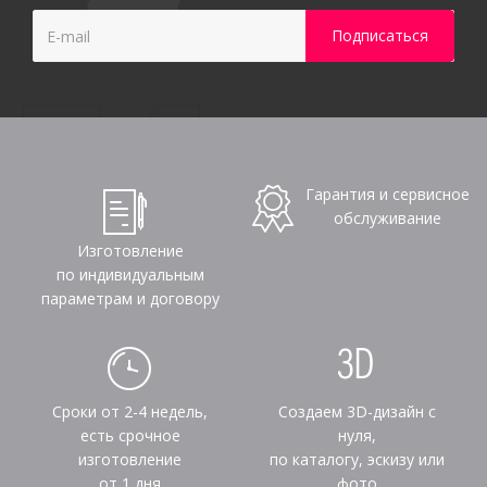
Гарантия и сервисное
обслуживание
Изготовление
по индивидуальным
параметрам и договору
Сроки от 2-4 недель,
Создаем 3D-дизайн с
есть срочное
нуля,
изготовление
по каталогу, эскизу или
от 1 дня
фото