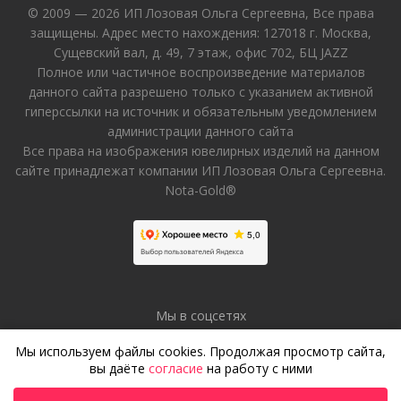
© 2009 — 2026 ИП Лозовая Ольга Сергеевна, Все права
защищены. Адрес место нахождения: 127018 г. Москва,
Сущевский вал, д. 49, 7 этаж, офис 702, БЦ JAZZ
Полное или частичное воспроизведение материалов
данного сайта разрешено только с указанием активной
гиперссылки на источник и обязательным уведомлением
администрации данного сайта
Все права на изображения ювелирных изделий на данном
сайте принадлежат компании ИП Лозовая Ольга Сергеевна.
Nota-Gold®
Мы в соцсетях
Мы используем файлы cookies. Продолжая просмотр сайта,
вы даёте
согласие
на работу с ними