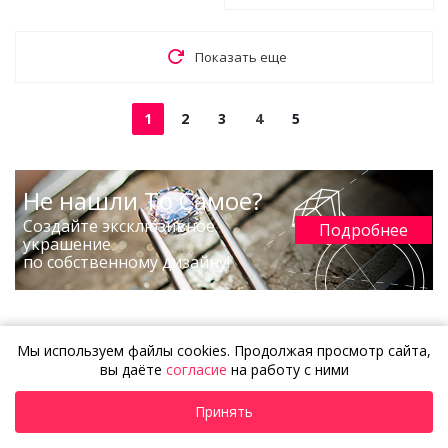
Показать еще
1
2
3
4
5
Не нашли То Самое?
Создайте эксклюзивное
Подробнее
украшение
по собственному дизайну!
Мы используем файлы cookies. Продолжая просмотр сайта,
вы даёте
согласие
на работу с ними
Ранее вы смотрели
Принять