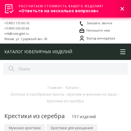
РАССЧИТАЕМ СТОИМОСТЬ ВАШЕГО ИЗДЕЛИЯ?
0
«Ответьте на несколько вопросов»
+7(495) 135-00-10
Заказать звонок
+7(499) 550-00-66
Напишите нам
info@nota-gold.ru
Выезд менеджера
Москва, ул. Сущевский вал, 49
КАТАЛОГ ЮВЕЛИРНЫХ ИЗДЕЛИЙ
Главная
-
Каталог
-
Золотые и серебряные кресты - мужские и женские на заказ
-
Крестики из серебра
Крестики из серебра
197 изделий
Мужские крестики
Крестики для крещения