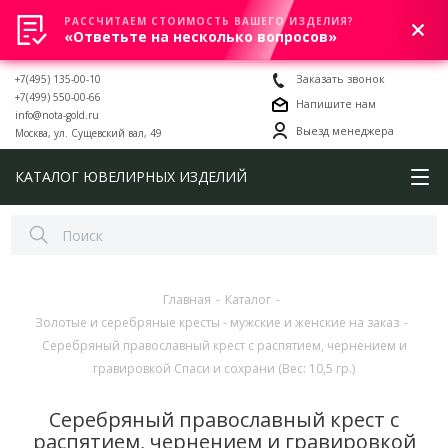
РАССЧИТАЕМ СТОИМОСТЬ ВАШЕГО ИЗДЕЛИЯ?
0
«Ответьте на несколько вопросов»
+7(495) 135-00-10
Заказать звонок
+7(499) 550-00-66
Напишите нам
info@nota-gold.ru
Выезд менеджера
Москва, ул. Сущевский вал, 49
КАТАЛОГ ЮВЕЛИРНЫХ ИЗДЕЛИЙ
Главная
-
Каталог
-
Золотые и серебряные кресты - мужские и женские на заказ
-
Серебряный православный крест с распятием, чернением и
гравировкой Спаси и сохрани (Вес: 10,5 гр.)
Серебряный православный крест с
распятием, чернением и гравировкой