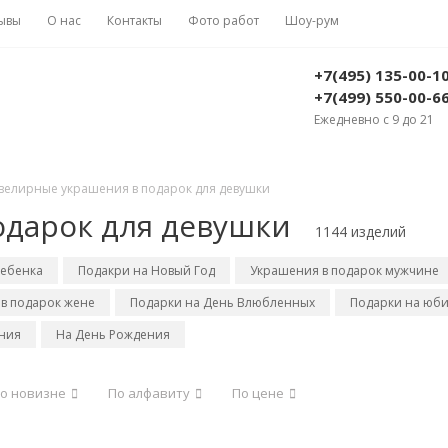
ывы
О нас
Контакты
Фото работ
Шоу-рум
+7(495) 135-00-1
+7(499) 550-00-6
Ежедневно с 9 до 21
елирные украшения в подарок для девушки
дарок для девушки
1144 изделий
ребенка
Подакри на Новый Год
Украшения в подарок мужчине
в подарок жене
Подарки на День Влюбленных
Подарки на юб
ния
На День Рождения
о новизне
По алфавиту
По цене