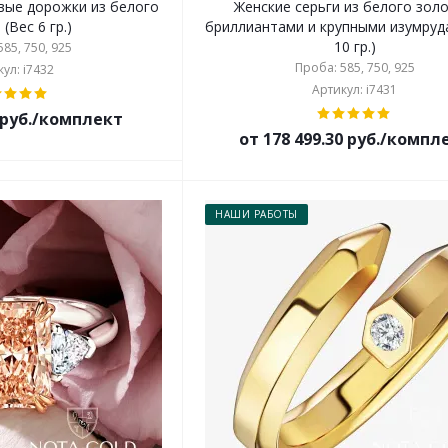
вые дорожки из белого
Женские серьги из белого золо
(Вес 6 гр.)
бриллиантами и крупными изумруд
10 гр.)
85, 750, 925
Проба: 585, 750, 925
ул: i7432
Артикул: i7431
0 руб./комплект
от 178 499.30 руб./компл
НАШИ РАБОТЫ