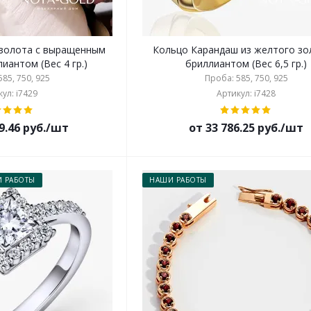
 золота с выращенным
Кольцо Карандаш из желтого зо
иантом (Вес 4 гр.)
бриллиантом (Вес 6,5 гр.)
85, 750, 925
Проба: 585, 750, 925
ул: i7429
Артикул: i7428
9.46 руб./шт
от 33 786.25 руб./шт
 РАБОТЫ
НАШИ РАБОТЫ