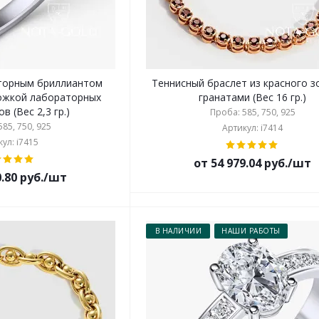
торным бриллиантом
Теннисный браслет из красного з
ожкой лабораторных
гранатами (Вес 16 гр.)
в (Вес 2,3 гр.)
Проба: 585, 750, 925
85, 750, 925
Артикул: i7414
ул: i7415
от 54 979.04 руб./шт
0.80 руб./шт
В НАЛИЧИИ
НАШИ РАБОТЫ