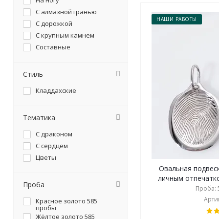
На ногу
С алмазной гранью
НАШИ РАБОТЫ
С дорожкой
С крупным камнем
Составные
Стиль
Кладдахские
Тематика
С драконом
С сердцем
Цветы
Овальная подвеск
личным отпечатком
Проба
Проба: 5
Артик
Красное золото 585
пробы
Жёлтое золото 585