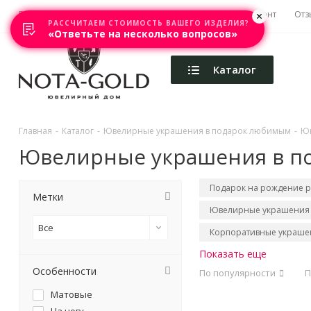
Главная
Акции
Каталоги
Изготовление
Ремонт
Отз
РАССЧИТАЕМ СТОИМОСТЬ ВАШЕГО ИЗДЕЛИЯ?
«Ответьте на несколько вопросов»
Каталог
Главная
-
Каталог
-
Ювелирные украшения в подарок любимым
-
Юв
Ювелирные украшения в по
Подарок на рождение 
Метки
Ювелирные украшения 
Все
Корпоративные украше
Показать еще
Особенности
По популярности
П
Матовые