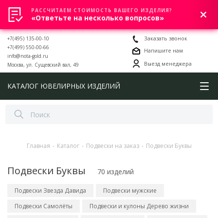
РАССЧИТАЕМ СТОИМОСТЬ ВАШЕГО ИЗДЕЛИЯ?
0
«Ответьте на несколько вопросов»
+7(495) 135-00-10
Заказать звонок
+7(499) 550-00-66
Напишите нам
info@nota-gold.ru
Выезд менеджера
Москва, ул. Сущевский вал, 49
КАТАЛОГ ЮВЕЛИРНЫХ ИЗДЕЛИЙ
Главная
-
Каталог
-
Подвески на заказ
-
Подвески Буквы
Подвески Буквы
70 изделий
Подвески Звезда Давида
Подвески мужские
Подвески Самолёты
Подвески и кулоны Дерево жизни