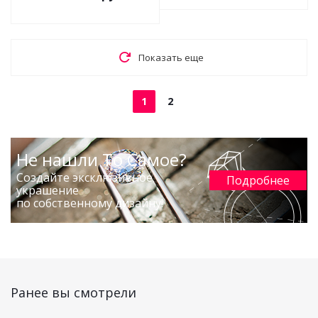
Показать еще
1
2
Не нашли То Самое?
Создайте эксклюзивное
Подробнее
украшение
по собственному дизайну!
Ранее вы смотрели