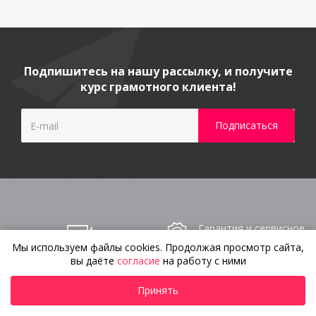
Подпишитесь на нашу рассылку, и получите
курс грамотного клиента!
Гарантия и сервисное
обслуживание
Мы используем файлы cookies. Продолжая просмотр сайта,
вы даёте
согласие
на работу с ними
Изготовление
по индивидуальным
Принять
параметрам и договору