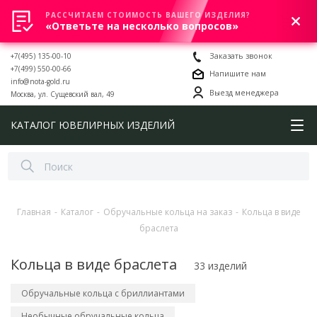
РАССЧИТАЕМ СТОИМОСТЬ ВАШЕГО ИЗДЕЛИЯ?
0
«Ответьте на несколько вопросов»
+7(495) 135-00-10
Заказать звонок
+7(499) 550-00-66
Напишите нам
info@nota-gold.ru
Выезд менеджера
Москва, ул. Сущевский вал, 49
КАТАЛОГ ЮВЕЛИРНЫХ ИЗДЕЛИЙ
Главная
-
Каталог
-
Обручальные кольца на заказ
-
Кольца в виде
браслета
Кольца в виде браслета
33 изделий
Обручальные кольца с бриллиантами
Необычные обручальные кольца