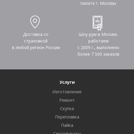
палате г. Москвы
Доставка со
Шоу-рум в Москве,
страховкой
работаем
в любой регион России
с 2009 г., выполнено
более
7 500
заказов
Услуги
Изготовление
Ремонт
Скупка
Переплавка
Пайка
Сертификаты