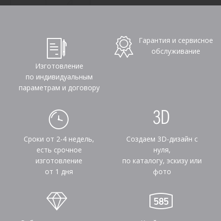
Гарантия и сервисное
обслуживание
Изготовление
по индивидуальным
параметрам и договору
Сроки от 2-4 недель,
Создаем 3D-дизайн с
есть срочное
нуля,
изготовление
по каталогу, эскизу или
от 1 дня
фото