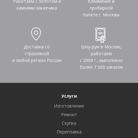
Работаем с золотом и
Клеймение в
камнями заказчика
пробирной
палате г. Москвы
Доставка со
Шоу-рум в Москве,
страховкой
работаем
в любой регион России
с 2009 г., выполнено
более
7 500
заказов
Услуги
Изготовление
Ремонт
Скупка
Переплавка