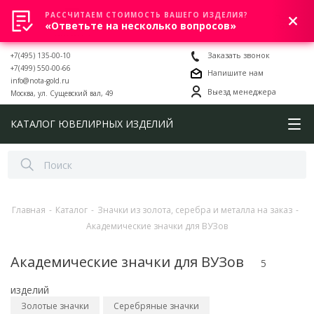
РАССЧИТАЕМ СТОИМОСТЬ ВАШЕГО ИЗДЕЛИЯ?
0
«Ответьте на несколько вопросов»
+7(495) 135-00-10
Заказать звонок
+7(499) 550-00-66
Напишите нам
info@nota-gold.ru
Выезд менеджера
Москва, ул. Сущевский вал, 49
КАТАЛОГ ЮВЕЛИРНЫХ ИЗДЕЛИЙ
Главная
-
Каталог
-
Значки из золота, серебра и металла на заказ
-
Академические значки для ВУЗов
Академические значки для ВУЗов
5
изделий
Золотые значки
Серебряные значки