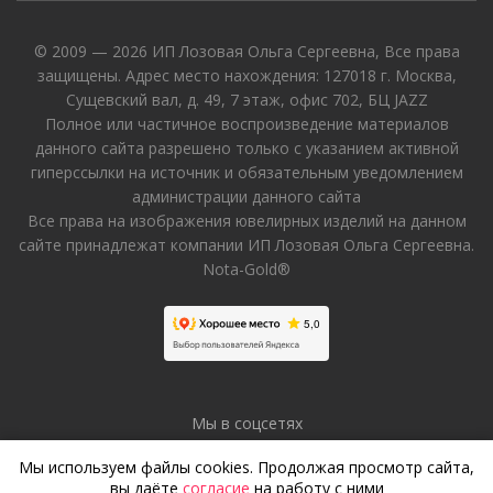
© 2009 — 2026 ИП Лозовая Ольга Сергеевна, Все права
защищены. Адрес место нахождения: 127018 г. Москва,
Сущевский вал, д. 49, 7 этаж, офис 702, БЦ JAZZ
Полное или частичное воспроизведение материалов
данного сайта разрешено только с указанием активной
гиперссылки на источник и обязательным уведомлением
администрации данного сайта
Все права на изображения ювелирных изделий на данном
сайте принадлежат компании ИП Лозовая Ольга Сергеевна.
Nota-Gold®
Мы в соцсетях
Мы используем файлы cookies. Продолжая просмотр сайта,
вы даёте
согласие
на работу с ними