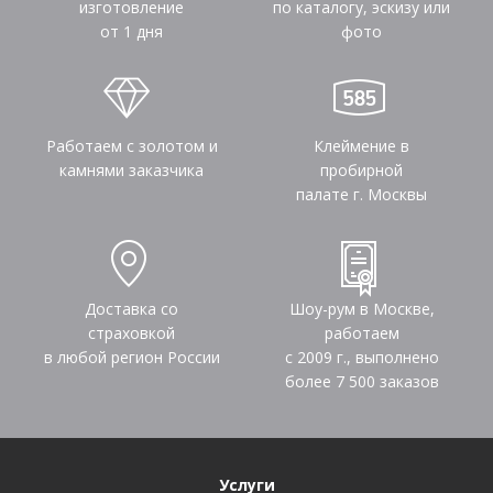
изготовление
по каталогу, эскизу или
от 1 дня
фото
Работаем с золотом и
Клеймение в
камнями заказчика
пробирной
палате г. Москвы
Доставка со
Шоу-рум в Москве,
страховкой
работаем
в любой регион России
с 2009 г., выполнено
более
7 500
заказов
Услуги