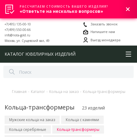
РАССЧИТАЕМ СТОИМОСТЬ ВАШЕГО ИЗДЕЛИЯ?
0
«Ответьте на несколько вопросов»
+7(495) 135-00-10
Заказать звонок
+7(499) 550-00-66
Напишите нам
info@nota-gold.ru
Выезд менеджера
Москва, ул. Сущевский вал, 49
КАТАЛОГ ЮВЕЛИРНЫХ ИЗДЕЛИЙ
Главная
-
Каталог
-
Кольца на заказ
-
Кольца-трансформеры
Кольца-трансформеры
23 изделий
Мужские кольца на заказ
Кольца с камнями
Кольца серебряные
Кольца-трансформеры