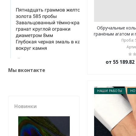
Обручальные коль
гранёным агатом и г
Проба: 5
Артик
от 55 189.8
Мы вконтакте
НАШИ РАБОТЫ
НО
Новинки