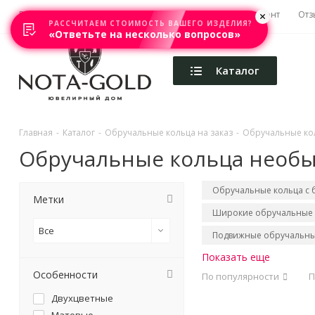
Главная
Акции
Каталоги
Изготовление
Ремонт
Отз
РАССЧИТАЕМ СТОИМОСТЬ ВАШЕГО ИЗДЕЛИЯ?
«Ответьте на несколько вопросов»
Каталог
Главная
-
Каталог
-
Обручальные кольца на заказ
-
Обручальные ко
Обручальные кольца необ
Обручальные кольца с
Метки
Широкие обручальные 
Все
Подвижные обручальны
Показать еще
Особенности
По популярности
П
Двухцветные