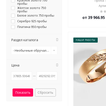
Красное золото 750
Проба: 5
пробы
Артик
Жёлтое золото 750
пробы
Белое золото 750 пробы
от 39 966.9
Серебро 925 пробы
Платина 950 пробы
Раздел каталога
НАШИ РАБОТЫ
- Необычные обручальные кольца
Цена
Сбросить