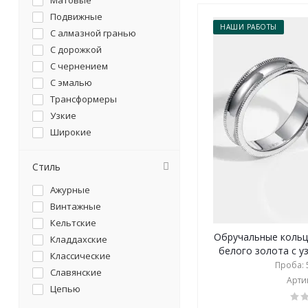
Матовые
Подвижные
НАШИ РАБОТЫ
С алмазной гранью
С дорожкой
С чернением
С эмалью
Трансформеры
Узкие
Широкие
Стиль
Ажурные
Винтажные
Кельтские
Обручальные кольц
Кладдахские
белого золота с уз
Классические
Проба: 5
Славянские
Артик
Цепью