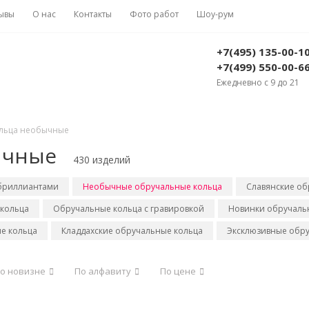
ывы
О нас
Контакты
Фото работ
Шоу-рум
+7(495) 135-00-1
+7(499) 550-00-6
Ежедневно с 9 до 21
льца необычные
ычные
430 изделий
 бриллиантами
Необычные обручальные кольца
Славянские об
кольца
Обручальные кольца с гравировкой
Новинки обручальн
е кольца
Кладдахские обручальные кольца
Эксклюзивные обру
о новизне
По алфавиту
По цене