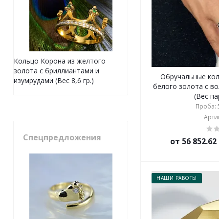
Кольцо Корона из желтого
золота с бриллиантами и
Обручальные коль
изумрудами (Вес 8,6 гр.)
белого золота с в
(Вес па
Проба: 5
Артик
Спецпредложения
от 56 852.6
НАШИ РАБОТЫ