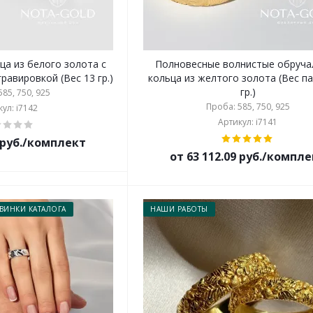
ца из белого золота с
Полновесные волнистые обруча
равировкой (Вес 13 гр.)
кольца из желтого золота (Вес па
гр.)
85, 750, 925
Проба: 585, 750, 925
ул: i7142
Артикул: i7141
2 руб./комплект
от 63 112.09 руб./компл
ВИНКИ КАТАЛОГА
НАШИ РАБОТЫ