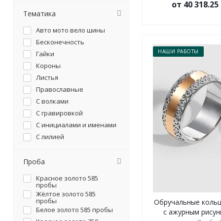
от 40 318.2
Тематика
Авто мото вело шины
Бесконечность
НАШИ РАБОТЫ
Гайки
Короны
Листья
Православные
С волками
С гравировкой
С инициалами и именами
С лилией
С отпечатками пальцев
С плетением косички
Проба
С сердцем
Красное золото 585
С символикой
пробы
Жёлтое золото 585
Со слонами
пробы
Обручальные кольц
Белое золото 585 пробы
с ажурным рисунк