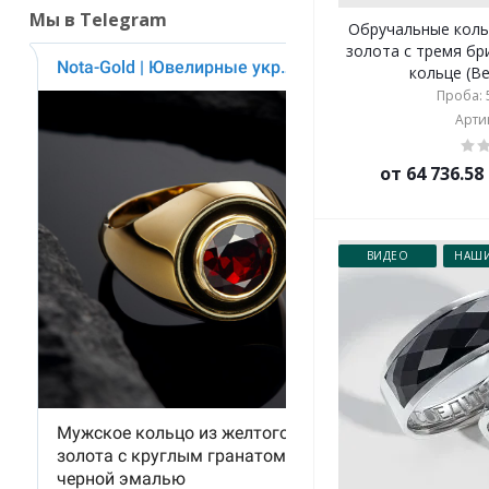
Мы в Telegram
Обручальные коль
золота с тремя б
кольце (Ве
Проба: 5
Артик
от 64 736.5
ВИДЕО
НАШИ