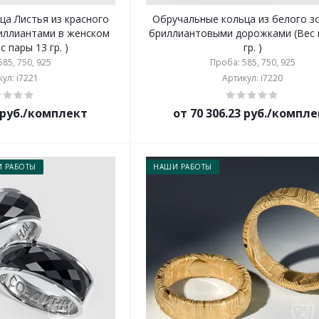
ца Листья из красного
Обручальные кольца из белого з
риллиантами в женском
бриллиантовыми дорожками (Вес 
с пары 13 гр. )
гр. )
85, 750, 925
Проба: 585, 750, 925
ул: i7221
Артикул: i7220
8 руб./комплект
от 70 306.23 руб./компл
 РАБОТЫ
НАШИ РАБОТЫ