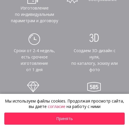
Изготовление
по индивидуальным
параметрам и договору
Сроки от 2-4 недель,
Создаем 3D-дизайн с
есть срочное
нуля,
изготовление
по каталогу, эскизу или
от 1 дня
фото
Работаем с золотом и
Клеймение в
Мы используем файлы cookies. Продолжая просмотр сайта,
камнями заказчика
пробирной
вы даёте
согласие
на работу с ними
палате г. Москвы
Принять