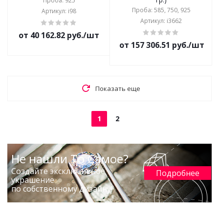
Проба: 925
Проба: 585, 750, 925
Артикул: i98
Артикул: i3662
от 40 162.82 руб./шт
от 157 306.51 руб./шт
Показать еще
1
2
Не нашли То Самое?
Создайте эксклюзивное
Подробнее
украшение
по собственному дизайну!