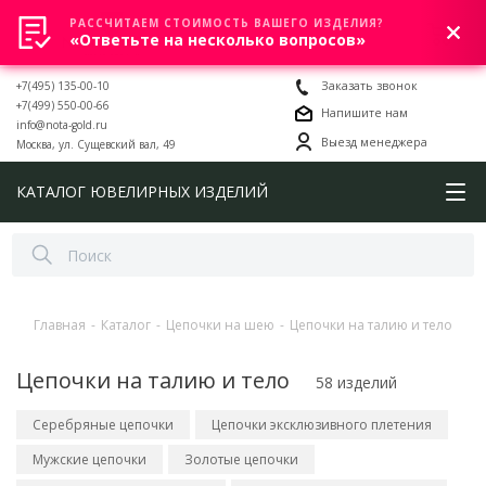
РАССЧИТАЕМ СТОИМОСТЬ ВАШЕГО ИЗДЕЛИЯ?
0
«Ответьте на несколько вопросов»
+7(495) 135-00-10
Заказать звонок
+7(499) 550-00-66
Напишите нам
info@nota-gold.ru
Выезд менеджера
Москва, ул. Сущевский вал, 49
КАТАЛОГ ЮВЕЛИРНЫХ ИЗДЕЛИЙ
Главная
-
Каталог
-
Цепочки на шею
-
Цепочки на талию и тело
Цепочки на талию и тело
58 изделий
Серебряные цепочки
Цепочки эксклюзивного плетения
Мужские цепочки
Золотые цепочки