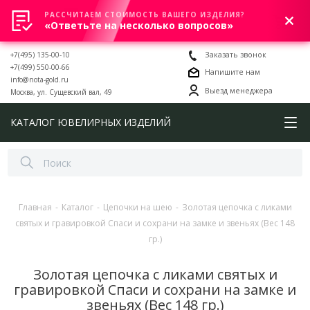
РАССЧИТАЕМ СТОИМОСТЬ ВАШЕГО ИЗДЕЛИЯ?
0
«Ответьте на несколько вопросов»
+7(495) 135-00-10
Заказать звонок
+7(499) 550-00-66
Напишите нам
info@nota-gold.ru
Выезд менеджера
Москва, ул. Сущевский вал, 49
КАТАЛОГ ЮВЕЛИРНЫХ ИЗДЕЛИЙ
Главная
-
Каталог
-
Цепочки на шею
-
Золотая цепочка с ликами
святых и гравировкой Спаси и сохрани на замке и звеньях (Вес 148
гр.)
Золотая цепочка с ликами святых и
гравировкой Спаси и сохрани на замке и
звеньях (Вес 148 гр.)