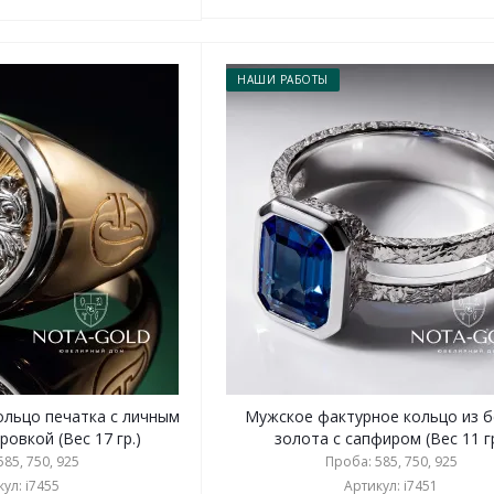
НАШИ РАБОТЫ
ольцо печатка с личным
Мужское фактурное кольцо из 
ровкой (Вес 17 гр.)
золота с сапфиром (Вес 11 гр
85, 750, 925
Проба: 585, 750, 925
ул: i7455
Артикул: i7451