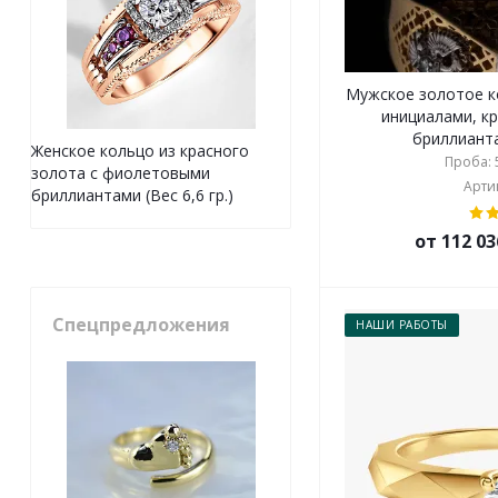
Мужское золотое к
инициалами, к
бриллианта
Женское кольцо из красного
Проба: 5
золота с фиолетовыми
Артик
бриллиантами (Вес 6,6 гр.)
от 112 03
Спецпредложения
НАШИ РАБОТЫ