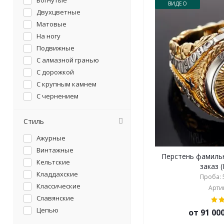
Вогнутые
ВИДЕО
Двухцветные
Матовые
На ногу
Подвижные
С алмазной гранью
С дорожкой
С крупным камнем
С чернением
С эмалью
Составные
Стиль
Трансформеры
Ажурные
Узкие
Винтажные
Широкие
Перстень фамильн
Кельтские
з
Кладдахские
Проба: 5
Классические
Артик
Славянские
Цепью
от 91 00