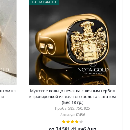
НАШИ РАБОТЫ
нтом из
Мужское кольцо печатка с личным гербом
 и
и гравировкой из желтого золота с агатом
(Вес 18 гр.)
Проба: 585, 750, 925
Артикул: i7456
от 74 581.41 руб./шт