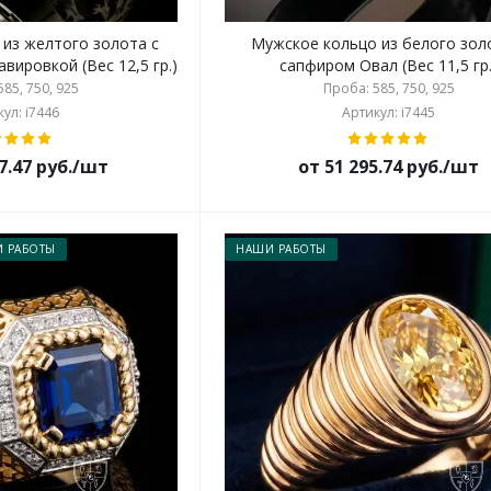
 из желтого золота с
Мужское кольцо из белого зол
вировкой (Вес 12,5 гр.)
сапфиром Овал (Вес 11,5 гр.
85, 750, 925
Проба: 585, 750, 925
ул: i7446
Артикул: i7445
7.47 руб./шт
от 51 295.74 руб./шт
 РАБОТЫ
НАШИ РАБОТЫ