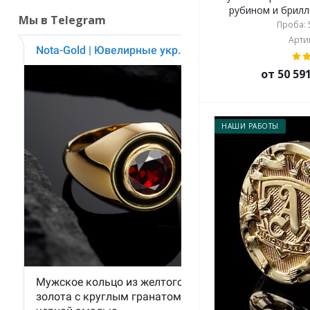
рубином и брилли
Мы в Telegram
Проба: 5
Артик
от 50 59
НАШИ РАБОТЫ