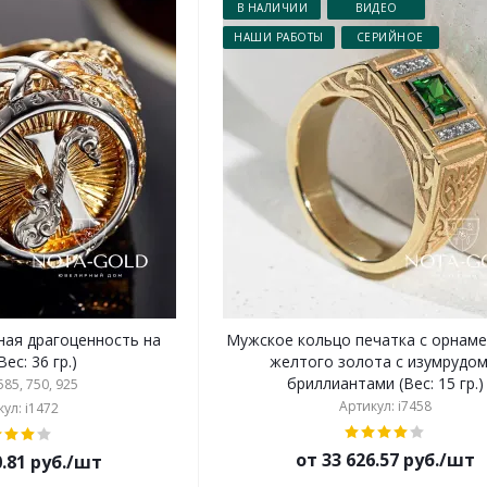
В НАЛИЧИИ
ВИДЕО
НАШИ РАБОТЫ
СЕРИЙНОЕ
ая драгоценность на
Мужское кольцо печатка с орнаме
аказ (Вес: 36 гр.)
желтого золота с изумрудом
бриллиантами (Вес: 15 гр.)
85, 750, 925
Артикул: i7458
ул: i1472
от 33 626.57 руб./шт
0.81 руб./шт