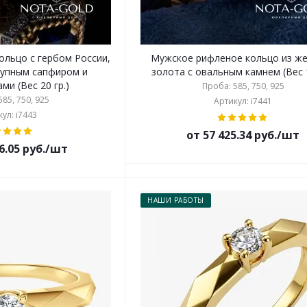
ольцо с гербом России,
Мужское рифленое кольцо из ж
рупным сапфиром и
золота с овальным камнем (Вес 1
ми (Вес 20 гр.)
Проба: 585, 750, 925
85, 750, 925
Артикул: i7441
ул: i7443
от 57 425.34 руб./шт
6.05 руб./шт
НАШИ РАБОТЫ