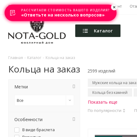
Главная
Акции
Каталоги
Изготовление
Ремонт
Отз
РАССЧИТАЕМ СТОИМОСТЬ ВАШЕГО ИЗДЕЛИЯ?
«Ответьте на несколько вопросов»
Каталог
Главная
-
Каталог
-
Кольца на заказ
Кольца на заказ
2599 изделий
Мужские кольца на зака
Метки
Кольца без камней
Все
Показать еще
По популярности
П
Особенности
В виде браслета