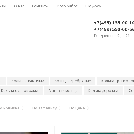
ывы
О нас
Контакты
Фото работ
Шоу-рум
+7(495) 135-00-1
+7(499) 550-00-6
Ежедневно с 9 до 21
з
Кольца с камнями
Кольца серебряные
Кольца-трансфо
Кольца с сапфирами
Матовые кольца
Кольца дорожки
Со
о новизне
По алфавиту
По цене