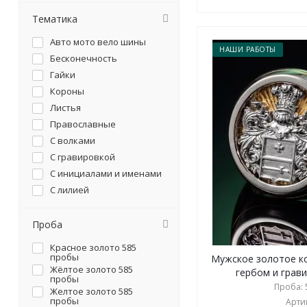
Тематика
Авто мото вело шины
НАШИ РАБОТЫ
Бесконечность
Гайки
Короны
Листья
Православные
С волками
С гравировкой
С инициалами и именами
С лилией
С отпечатками пальцев
С плетением косички
Проба
С сердцем
Красное золото 585
С символикой
пробы
Мужское золотое к
Жёлтое золото 585
Со слонами
гербом и грави
пробы
Проба: 5
Цветы
Желтое золото 585
пробы
Артик