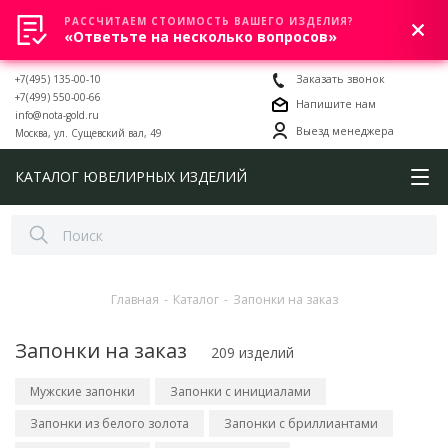
РАССЧИТАЕМ СТОИМОСТЬ ВАШЕГО ИЗДЕЛИЯ?
0
«Ответьте на несколько вопросов»
+7(495) 135-00-10
Заказать звонок
+7(499) 550-00-66
Напишите нам
info@nota-gold.ru
Выезд менеджера
Москва, ул. Сущевский вал, 49
КАТАЛОГ ЮВЕЛИРНЫХ ИЗДЕЛИЙ
Главная
-
Каталог
-
Запонки на заказ
Запонки на заказ
209 изделий
Мужские запонки
Запонки с инициалами
Запонки из белого золота
Запонки с бриллиантами