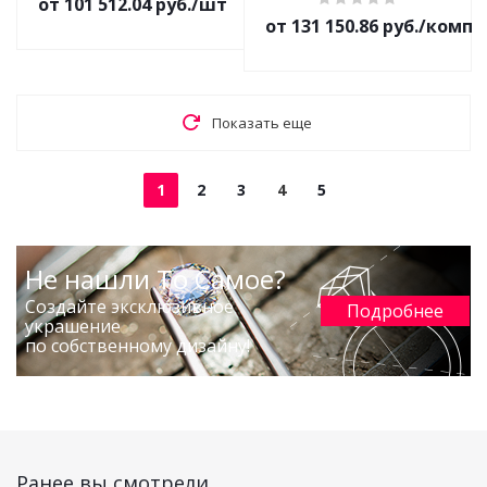
от 101 512.04 руб./шт
от 131 150.86 руб./комп
Показать еще
1
2
3
4
5
Не нашли То Самое?
Создайте эксклюзивное
Подробнее
украшение
по собственному дизайну!
Ранее вы смотрели