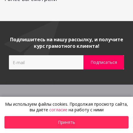
Подпишитесь на нашу рассылку, и получите
курс грамотного клиента!
Мы используем файлы cookies. Продолжая просмотр сайта,
Гарантия и сервисное
вы даёте
согласие
на работу с ними
обслуживание
Изготовление
Принять
по индивидуальным