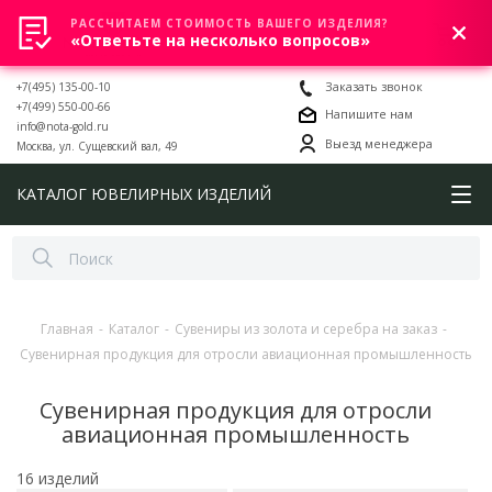
РАССЧИТАЕМ СТОИМОСТЬ ВАШЕГО ИЗДЕЛИЯ?
0
«Ответьте на несколько вопросов»
+7(495) 135-00-10
Заказать звонок
+7(499) 550-00-66
Напишите нам
info@nota-gold.ru
Выезд менеджера
Москва, ул. Сущевский вал, 49
КАТАЛОГ ЮВЕЛИРНЫХ ИЗДЕЛИЙ
Главная
-
Каталог
-
Сувениры из золота и серебра на заказ
-
Сувенирная продукция для отросли авиационная промышленность
Сувенирная продукция для отросли
авиационная промышленность
16 изделий