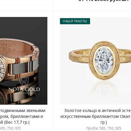
НАШИ РАБОТЫ
 подвижными звеньями
Золотое кольцо в античной эсте
иром, бриллиантами и
искусственным бриллиантом Овал 
 (Вес 17,7 гр.)
гр.)
85, 750, 925
Проба: 585, 750, 925