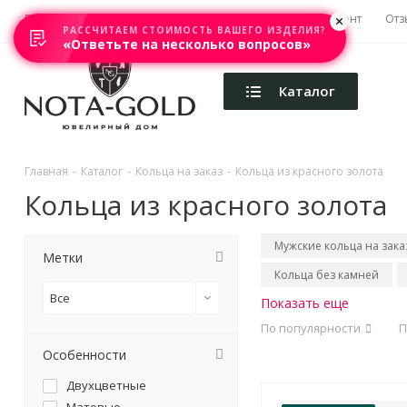
Главная
Акции
Каталоги
Изготовление
Ремонт
Отз
РАССЧИТАЕМ СТОИМОСТЬ ВАШЕГО ИЗДЕЛИЯ?
«Ответьте на несколько вопросов»
Каталог
Главная
-
Каталог
-
Кольца на заказ
-
Кольца из красного золота
Кольца из красного золота
Мужские кольца на зака
Метки
Кольца без камней
Все
Показать еще
По популярности
П
Особенности
Двухцветные