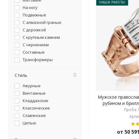
Матовые
НАШИ РАБОТЫ
На ногу
Подвижные
С алмазной гранью
С дорожкой
С крупным камнем
С чернением
Составные
Трансформеры
Узкие
Широкие
Стиль
Ажурные
Винтажные
Мужское православ
Кладдахские
рубином и брилли
Классические
Проба: 5
Славянские
Артик
Цепью
от 50 59