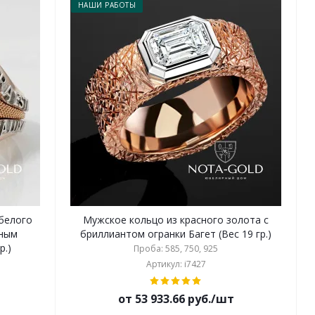
НАШИ РАБОТЫ
 белого
Мужское кольцо из красного золота с
пным
бриллиантом огранки Багет (Вес 19 гр.)
р.)
Проба: 585, 750, 925
Артикул: i7427
от 53 933.66 руб./шт