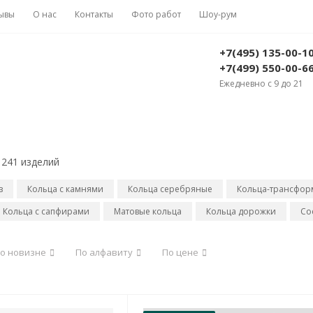
ывы
О нас
Контакты
Фото работ
Шоу-рум
+7(495) 135-00-1
+7(499) 550-00-6
Ежедневно с 9 до 21
241 изделий
з
Кольца с камнями
Кольца серебряные
Кольца-трансфо
Кольца с сапфирами
Матовые кольца
Кольца дорожки
Со
о новизне
По алфавиту
По цене