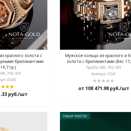
из красного золота с
Мужское кольцо из красного и 
ерными бриллиантами
золота с бриллиантами (Вес 17,6
19,7 гр.)
Проба: 585, 750, 925
85, 750, 925
Артикул: i7241
ул: i7243
от 108 471.98 руб./шт
1.33 руб./шт
НАШИ РАБОТЫ