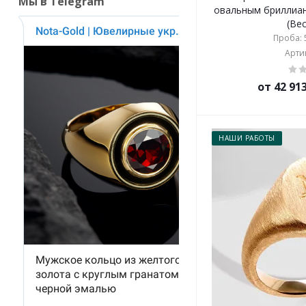
Мы в Telegram
овальным бриллиан
(Вес
Проба: 5
Артик
от 42 91
НАШИ РАБОТЫ