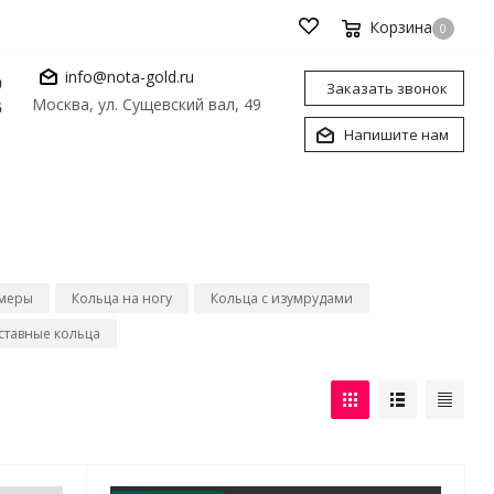
Корзина
0
info@nota-gold.ru
0
Заказать звонок
Москва, ул. Сущевский вал, 49
6
Напишите нам
рмеры
Кольца на ногу
Кольца с изумрудами
ставные кольца