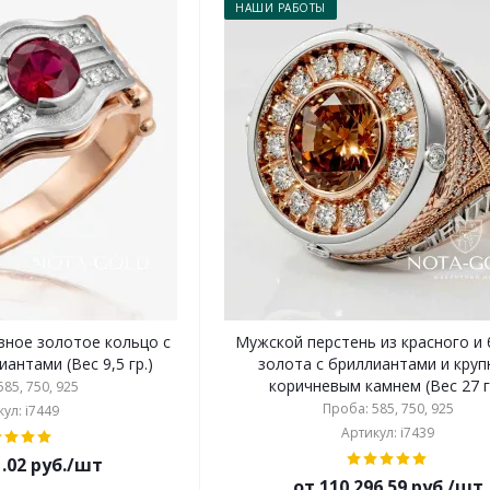
НАШИ РАБОТЫ
ное золотое кольцо с
Мужской перстень из красного и
антами (Вес 9,5 гр.)
золота с бриллиантами и кру
коричневым камнем (Вес 27 г
85, 750, 925
Проба: 585, 750, 925
ул: i7449
Артикул: i7439
1.02 руб./шт
от 110 296.59 руб./шт