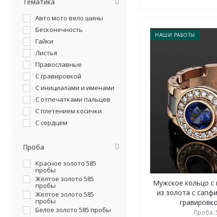
Тематика
Авто мото вело шины
Бесконечность
НАШИ РАБОТЫ
Гайки
Листья
Православные
С гравировкой
С инициалами и именами
С отпечатками пальцев
С плетением косички
С сердцем
С символикой
Проба
Красное золото 585
пробы
Жёлтое золото 585
Мужское кольцо с
пробы
из золота с сапф
Желтое золото 585
пробы
гравировкой
Белое золото 585 пробы
Проба: 5