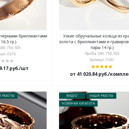
 чёрными бриллиантами
Узкие обручальные кольца из кр
 16,5 гр.)
золота с бриллиантами и гравиров
пары 14 гр.)
85, 750, 925
Проба: 585, 750, 925
ул: i7270
Артикул: i7261
9.17 руб./шт
от 41 020.84 руб./компл
 РАБОТЫ
ВИДЕО
НАШИ РАБОТЫ
НОВИНКИ КАТАЛОГА