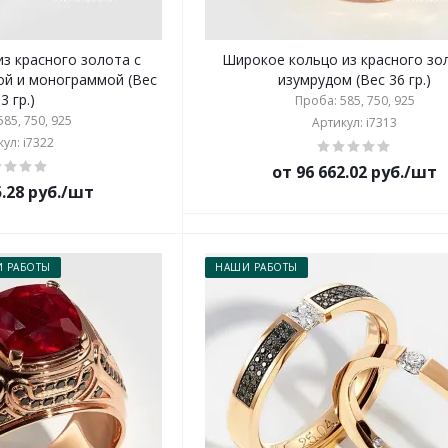
из красного золота с
Широкое кольцо из красного зо
й и монограммой (Вес
изумрудом (Вес 36 гр.)
,3 гр.)
Проба: 585, 750, 925
85, 750, 925
Артикул: i7313
ул: i7322
от 96 662.02 руб./шт
5.28 руб./шт
 РАБОТЫ
НАШИ РАБОТЫ