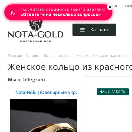
Главная
Акции
Каталоги
Изготовление
Ремонт
Отз
РАССЧИТАЕМ СТОИМОСТЬ ВАШЕГО ИЗДЕЛИЯ?
«Ответьте на несколько вопросов»
Каталог
Главная
-
Каталог
-
Кольца на заказ
-
Женское кольцо из красного зо
Женское кольцо из красного
Мы в Telegram
НАШИ РАБОТЫ