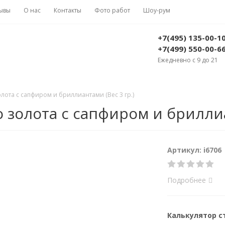
ывы
О нас
Контакты
Фото работ
Шоу-рум
+7(495) 135-00-1
+7(499) 550-00-6
Ежедневно с 9 до 21
лота с сапфиром и бриллиантами (Вес 3 гр.)
 золота с сапфиром и бриллиа
Артикул: i6706
Подробнее
Калькулятор 