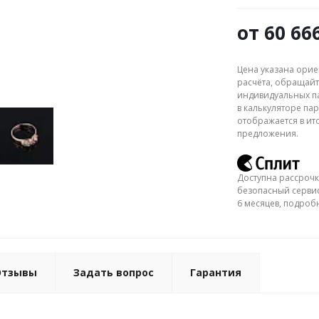
от
60 66
Цена указана орие
расчёта, обращайт
индивидуальных па
в калькуляторе пар
отображается в ит
предложения.
Доступна рассрочк
безопасный сервис
6 месяцев, подро
Отзывы
Задать вопрос
Гарантия