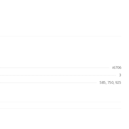
i6706
3
585, 750, 925