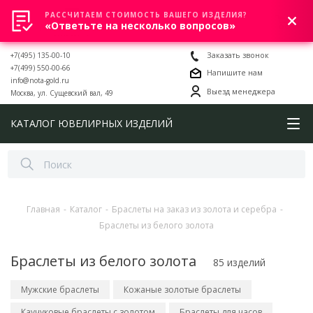
РАССЧИТАЕМ СТОИМОСТЬ ВАШЕГО ИЗДЕЛИЯ?
0
«Ответьте на несколько вопросов»
+7(495) 135-00-10
Заказать звонок
+7(499) 550-00-66
Напишите нам
info@nota-gold.ru
Выезд менеджера
Москва, ул. Сущевский вал, 49
КАТАЛОГ ЮВЕЛИРНЫХ ИЗДЕЛИЙ
Главная
-
Каталог
-
Браслеты на заказ из золота и серебра
-
Браслеты из белого золота
Браслеты из белого золота
85 изделий
Мужские браслеты
Кожаные золотые браслеты
Каучуковые браслеты с золотом
Браслеты для часов