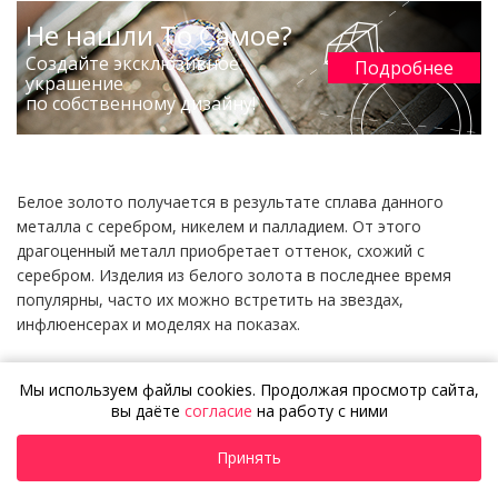
Не нашли То Самое?
Создайте эксклюзивное
Подробнее
украшение
по собственному дизайну!
Белое золото получается в результате сплава данного
металла с серебром, никелем и палладием. От этого
драгоценный металл приобретает оттенок, схожий с
серебром. Изделия из белого золота в последнее время
популярны, часто их можно встретить на звездах,
инфлюенсерах и моделях на показах.
Купить браслеты из белого золота можно в Nota-Gold. Мы
Мы используем файлы cookies. Продолжая просмотр сайта,
сочетаем тренды и классику, а также добавляем изделиям
вы даёте
согласие
на работу с ними
налет роскоши и статуса. При этом в эскиз украшения вы
всегда можете внести свои изменения.
Принять