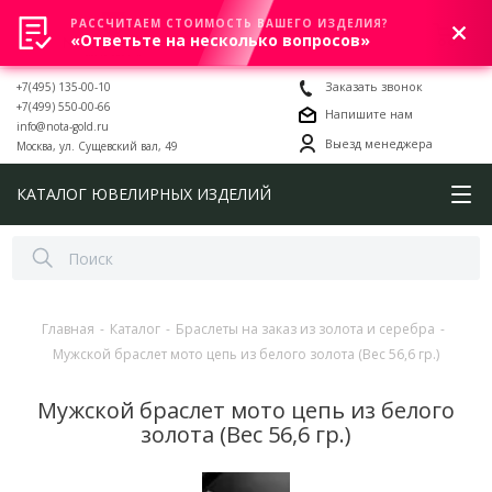
РАССЧИТАЕМ СТОИМОСТЬ ВАШЕГО ИЗДЕЛИЯ?
0
«Ответьте на несколько вопросов»
+7(495) 135-00-10
Заказать звонок
+7(499) 550-00-66
Напишите нам
info@nota-gold.ru
Выезд менеджера
Москва, ул. Сущевский вал, 49
КАТАЛОГ ЮВЕЛИРНЫХ ИЗДЕЛИЙ
Главная
-
Каталог
-
Браслеты на заказ из золота и серебра
-
Мужской браслет мото цепь из белого золота (Вес 56,6 гр.)
Мужской браслет мото цепь из белого
золота (Вес 56,6 гр.)