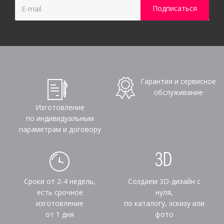
Гарантия и сервисное
обслуживание
Изготовление
по индивидуальным
параметрам и договору
Сроки от 2-4 недель,
Создаем 3D-дизайн с
есть срочное
нуля,
изготовление
по каталогу, эскизу или
от 1 дня
фото