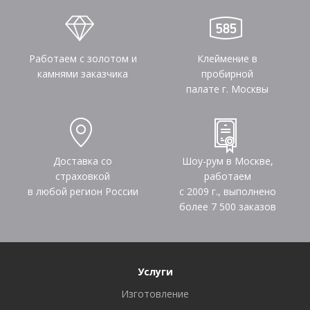
Работаем с золотом и
Клеймение в
камнями заказчика
пробирной
палате г. Москвы
Доставка со
Шоу-рум в Москве,
страховкой
работаем
в любой регион России
с 2009 г., выполнено
более
7 500
заказов
Услуги
Изготовление