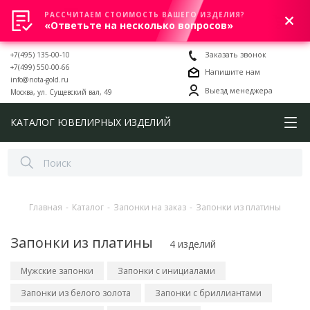
РАССЧИТАЕМ СТОИМОСТЬ ВАШЕГО ИЗДЕЛИЯ?
0
«Ответьте на несколько вопросов»
+7(495) 135-00-10
Заказать звонок
+7(499) 550-00-66
Напишите нам
info@nota-gold.ru
Выезд менеджера
Москва, ул. Сущевский вал, 49
КАТАЛОГ ЮВЕЛИРНЫХ ИЗДЕЛИЙ
Главная
-
Каталог
-
Запонки на заказ
-
Запонки из платины
Запонки из платины
4 изделий
Мужские запонки
Запонки с инициалами
Запонки из белого золота
Запонки с бриллиантами