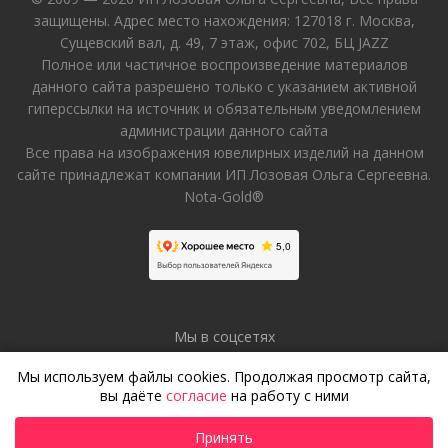
защищены. Адрес место нахождения: 127018 г. Москва,
Сущевский вал, д. 49, 7 этаж, офис 702, БЦ JAZZ
Полное или частичное воспроизведение материалов
данного сайта разрешено только с указанием активной
гиперссылки на источник и обязательным уведомлением
администрации данного сайта
Все права на изображения ювелирных изделий на данном
сайте принадлежат компании ИП Лозовая Ольга Сергеевна.
Nota-Gold®
Мы в соцсетях
Мы используем файлы cookies. Продолжая просмотр сайта,
вы даёте
согласие
на работу с ними
Принять