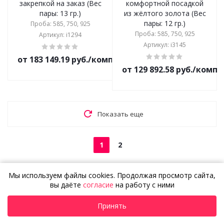
закрепкой на заказ (Вес
комфортной посадкой
пары: 13 гр.)
из жёлтого золота (Вес
пары: 12 гр.)
Проба: 585, 750, 925
Проба: 585, 750, 925
Артикул: i1294
Артикул: i3145
от 183 149.19 руб./комплект
от 129 892.58 руб./комп
Показать еще
1
2
Мы используем файлы cookies. Продолжая просмотр сайта,
Не нашли То Самое?
вы даёте
согласие
на работу с ними
Создайте эксклюзивное
Подробнее
Принять
украшение
по собственному дизайну!