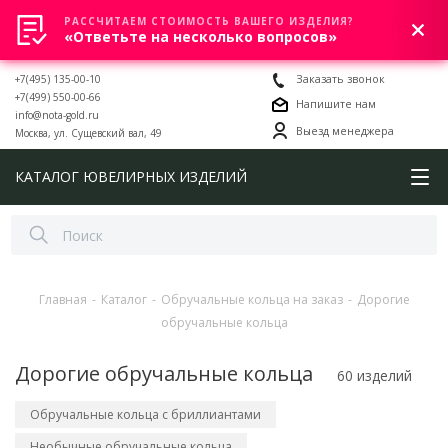
РАССЧИТАЕМ СТОИМОСТЬ ВАШЕГО ИЗДЕЛИЯ?
0
«Ответьте на несколько вопросов»
+7(495) 135-00-10
Заказать звонок
+7(499) 550-00-66
Напишите нам
info@nota-gold.ru
Выезд менеджера
Москва, ул. Сущевский вал, 49
КАТАЛОГ ЮВЕЛИРНЫХ ИЗДЕЛИЙ
Главная
-
Каталог
-
Обручальные кольца на заказ
-
Дорогие
обручальные кольца
Дорогие обручальные кольца
60 изделий
Обручальные кольца с бриллиантами
Необычные обручальные кольца