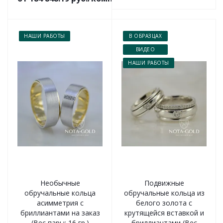
НАШИ РАБОТЫ
В ОБРАЗЦАХ
ВИДЕО
НАШИ РАБОТЫ
Необычные
Подвижные
обручальные кольца
обручальные кольца из
асимметрия с
белого золота с
бриллиантами на заказ
крутящейся вставкой и
(Вес пары: 16 гр.)
бриллиантами (Вес