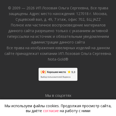
© 2009 — 2026 ИП Лозовая Ольга Сергеевна, Все права
защищены. Адрес место нахождения: 127018 г. Москва,
Сущевский вал, д. 49, 7 этаж, офис 702, БЦ JAZZ
Полное или частичное воспроизведение материалов
данного сайта разрешено только с указанием активной
гиперссылки на источник и обязательным уведомлением
администрации данного сайта
Все права на изображения ювелирных изделий на данном
сайте принадлежат компании ИП Лозовая Ольга Сергеевна.
Nota-Gold®
Мы в соцсетях
Мы используем файлы cookies. Продолжая просмотр сайта,
вы даёте
согласие
на работу с ними