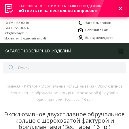
РАССЧИТАЕМ СТОИМОСТЬ ВАШЕГО ИЗДЕЛИЯ?
0
«Ответьте на несколько вопросов»
+7(495) 135-00-10
Заказать звонок
+7(499) 550-00-66
Напишите нам
info@nota-gold.ru
Выезд менеджера
Москва, ул. Сущевский вал, 49
КАТАЛОГ ЮВЕЛИРНЫХ ИЗДЕЛИЙ
Главная
-
Каталог
-
Обручальные кольца на заказ
-
Эксклюзивное
двухсплавное обручальное кольцо с шероховатой фактурой и
бриллиантами (Вес пары: 16 гр.)
Эксклюзивное двухсплавное обручальное
кольцо с шероховатой фактурой и
бриллиантами (Вес пары: 16 гр.)