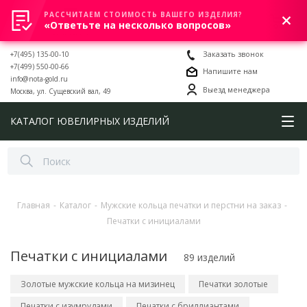
РАССЧИТАЕМ СТОИМОСТЬ ВАШЕГО ИЗДЕЛИЯ?
0
«Ответьте на несколько вопросов»
+7(495) 135-00-10
Заказать звонок
+7(499) 550-00-66
Напишите нам
info@nota-gold.ru
Выезд менеджера
Москва, ул. Сущевский вал, 49
КАТАЛОГ ЮВЕЛИРНЫХ ИЗДЕЛИЙ
Главная
-
Каталог
-
Мужские кольца печатки и перстни на заказ
-
Печатки с инициалами
Печатки с инициалами
89 изделий
Золотые мужские кольца на мизинец
Печатки золотые
Печатки с изумрудами
Печатки с бриллиантами