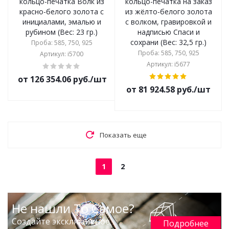
кольцо-печатка Волк из
кольцо-печатка на заказ
красно-белого золота с
из жёлто-белого золота
инициалами, эмалью и
с волком, гравировкой и
рубином (Вес: 23 гр.)
надписью Спаси и
сохрани (Вес: 32,5 гр.)
Проба: 585, 750, 925
Проба: 585, 750, 925
Артикул: i5700
Артикул: i5677
от 126 354.06 руб./шт
от 81 924.58 руб./шт
Показать еще
1
2
Не нашли То Самое?
Создайте эксклюзивное
Подробнее