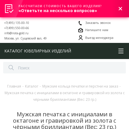
РАССЧИТАЕМ СТОИМОСТЬ ВАШЕГО ИЗДЕЛИЯ?
0
«Ответьте на несколько вопросов»
+7(495) 135-00-10
Заказать звонок
+7(499) 550-00-66
Напишите нам
info@nota-gold.ru
Выезд менеджера
Москва, ул. Сущевский вал, 49
КАТАЛОГ ЮВЕЛИРНЫХ ИЗДЕЛИЙ
Главная
-
Каталог
-
Мужские кольца печатки и перстни на заказ
-
Мужская печатка с инициалами в октагоне и гравировкой из золота с
чёрными бриллиантами (Вес: 23 гр.)
Мужская печатка с инициалами в
октагоне и гравировкой из золота с
чёрными бриллиантами (Вес: 23 гр.)