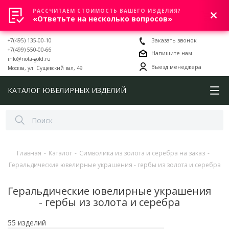
РАССЧИТАЕМ СТОИМОСТЬ ВАШЕГО ИЗДЕЛИЯ?
0
«Ответьте на несколько вопросов»
+7(495) 135-00-10
Заказать звонок
+7(499) 550-00-66
Напишите нам
info@nota-gold.ru
Выезд менеджера
Москва, ул. Сущевский вал, 49
КАТАЛОГ ЮВЕЛИРНЫХ ИЗДЕЛИЙ
Главная
-
Каталог
-
Символика из золота и серебра на заказ
-
Геральдические ювелирные украшения - гербы из золота и серебра
Геральдические ювелирные украшения
- гербы из золота и серебра
55 изделий