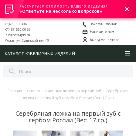
РАССЧИТАЕМ СТОИМОСТЬ ВАШЕГО ИЗДЕЛИЯ?
0
«Ответьте на несколько вопросов»
+7(495) 135-00-10
Заказать звонок
+7(499) 550-00-66
Напишите нам
info@nota-gold.ru
Выезд менеджера
Москва, ул. Сущевский вал, 49
КАТАЛОГ ЮВЕЛИРНЫХ ИЗДЕЛИЙ
Главная
-
Каталог
-
Именные ложки на первый зуб
-
Серебряная
ложка на первый зуб с гербом России (Вес: 17 гр.)
Серебряная ложка на первый зуб с
гербом России (Вес: 17 гр.)