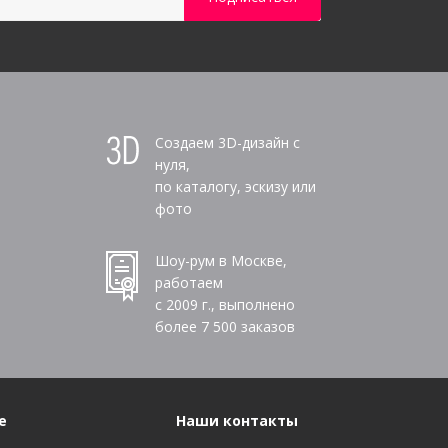
Создаем 3D-дизайн с
нуля,
по каталогу, эскизу или
фото
Шоу-рум в Москве,
работаем
с 2009 г., выполнено
более
7 500
заказов
е
Наши контакты