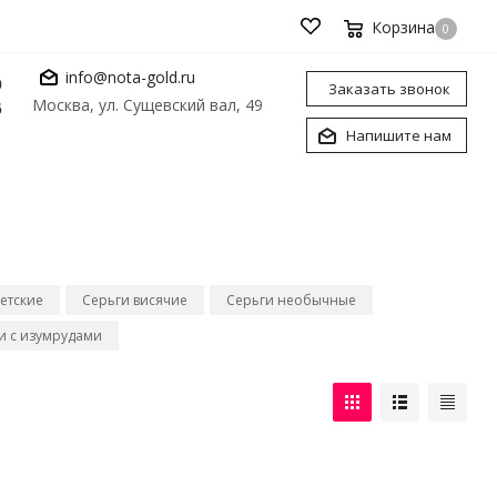
Корзина
0
info@nota-gold.ru
0
Заказать звонок
Москва, ул. Сущевский вал, 49
6
Напишите нам
етские
Серьги висячие
Серьги необычные
и с изумрудами