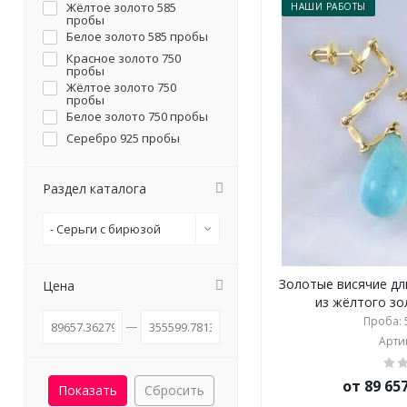
Жёлтое золото 585
НАШИ РАБОТЫ
пробы
Белое золото 585 пробы
Красное золото 750
пробы
Жёлтое золото 750
пробы
Белое золото 750 пробы
Серебро 925 пробы
Раздел каталога
- Серьги с бирюзой
Золотые висячие дл
Цена
из жёлтого зол
Проба: 5
Артик
от 89 65
Сбросить