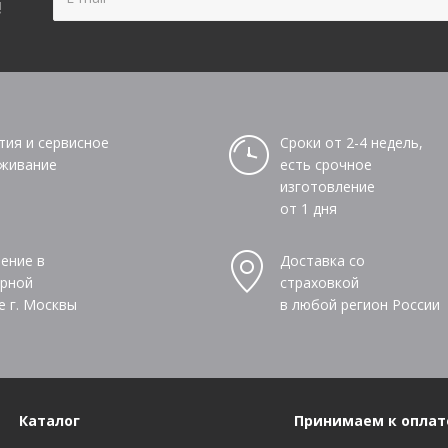
!
тия и сервисное
Сроки от 2-4 недель,
живание
есть срочное
изготовление
от 1 дня
ение в
Доставка со
рной
страховкой
е г. Москвы
в любой регион России
Каталог
Принимаем к оплат