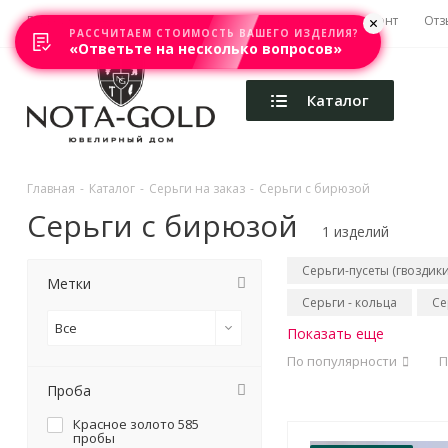
Главная
Акции
Каталоги
Изготовление
Ремонт
Отз
РАССЧИТАЕМ СТОИМОСТЬ ВАШЕГО ИЗДЕЛИЯ?
«Ответьте на несколько вопросов»
Каталог
Главная
-
Каталог
-
Серьги на заказ
-
Серьги с бирюзой
Серьги с бирюзой
1 изделий
Серьги-пусеты (гвоздики
Метки
Серьги - кольца
Се
Все
Показать еще
По популярности
П
Проба
Красное золото 585
пробы