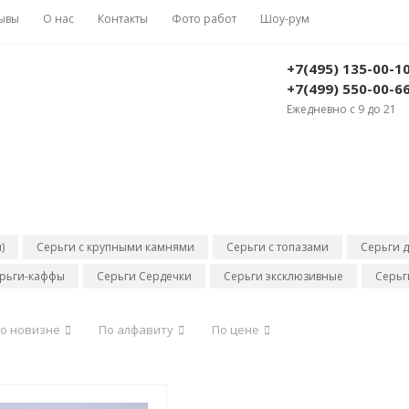
ывы
О нас
Контакты
Фото работ
Шоу-рум
+7(495) 135-00-1
+7(499) 550-00-6
Ежедневно с 9 до 21
)
Серьги с крупными камнями
Серьги с топазами
Серьги д
рьги-каффы
Серьги Сердечки
Серьги эксклюзивные
Серьг
о новизне
По алфавиту
По цене