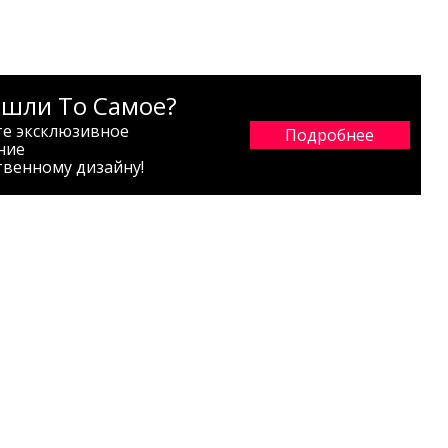
ашли То Самое?
те эксклюзивное
Подробнее
ние
твенному дизайну!