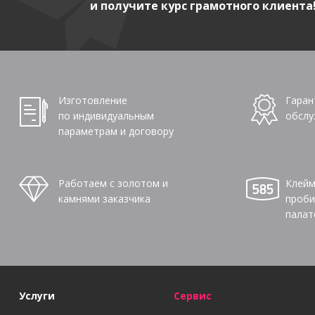
и получите курс грамотного клиента
Изготовление
Гаран
по индивидуальным
обслу
параметрам и договору
Работаем с золотом и
Клейм
камнями заказчика
проби
палат
Услуги
Сервис