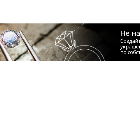
Не н
Создай
украше
по собс