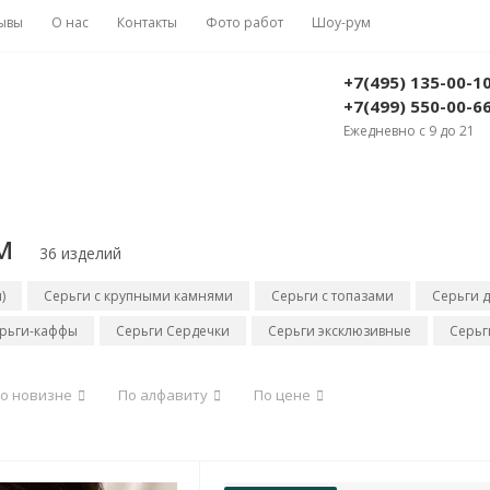
ывы
О нас
Контакты
Фото работ
Шоу-рум
+7(495) 135-00-1
+7(499) 550-00-6
Ежедневно с 9 до 21
м
36 изделий
)
Серьги с крупными камнями
Серьги с топазами
Серьги д
рьги-каффы
Серьги Сердечки
Серьги эксклюзивные
Серьг
о новизне
По алфавиту
По цене