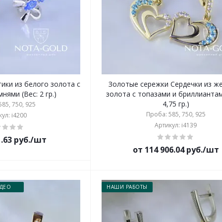
тики из белого золота с
Золотые сережки Сердечки из ж
нями (Вес: 2 гр.)
золота с топазами и бриллиантам
4,75 гр.)
85, 750, 925
Проба: 585, 750, 925
ул: i4200
Артикул: i4139
1.63 руб./шт
от 114 906.04 руб./шт
ДЕО
НАШИ РАБОТЫ