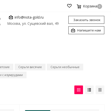
Корзина
0
info@nota-gold.ru
0
Заказать звонок
Москва, ул. Сущевский вал, 49
6
Напишите нам
етские
Серьги висячие
Серьги необычные
и с изумрудами