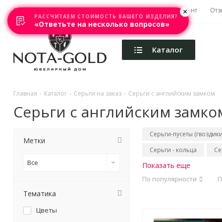
Главная
Акции
Каталоги
Изготовление
Ремонт
Отз
РАССЧИТАЕМ СТОИМОСТЬ ВАШЕГО ИЗДЕЛИЯ?
«Ответьте на несколько вопросов»
Каталог
Главная
-
Каталог
-
Серьги на заказ
-
Серьги с английским замком
Серьги с английским замко
Серьги-пусеты (гвоздики
Метки
Серьги - кольца
Се
Все
Показать еще
По популярности
П
Тематика
Цветы