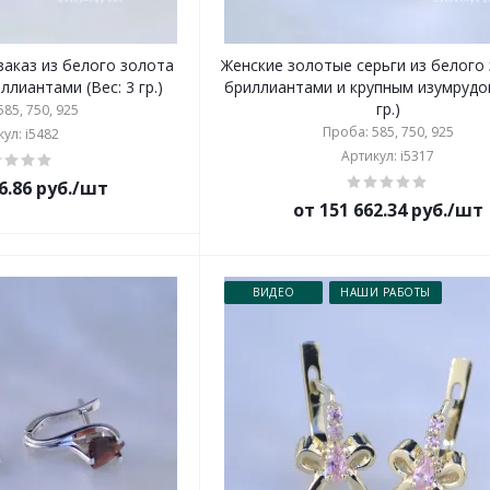
заказ из белого золота
Женские золотые серьги из белого 
ллиантами (Вес: 3 гр.)
бриллиантами и крупным изумрудом
гр.)
85, 750, 925
Проба: 585, 750, 925
ул: i5482
Артикул: i5317
6.86 руб./шт
от 151 662.34 руб./шт
ВИДЕО
НАШИ РАБОТЫ