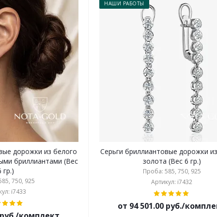
НАШИ РАБОТЫ
вые дорожки из белого
Серьги бриллиантовые дорожки и
ыми бриллиантами (Вес
золота (Вес 6 гр.)
6 гр.)
Проба: 585, 750, 925
85, 750, 925
Артикул: i7432
ул: i7433
от 94 501.00 руб./компл
0 руб./комплект