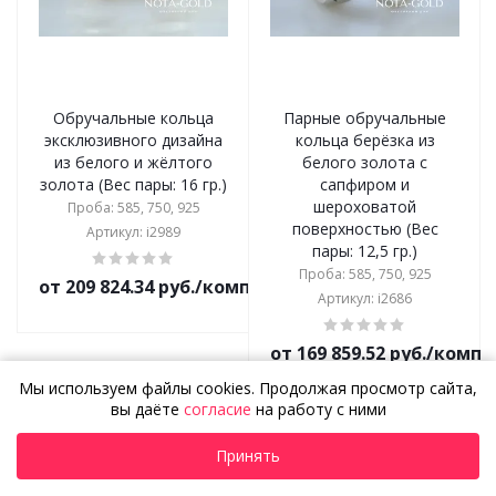
Обручальные кольца
Парные обручальные
эксклюзивного дизайна
кольца берёзка из
из белого и жёлтого
белого золота с
золота (Вес пары: 16 гр.)
сапфиром и
шероховатой
Проба: 585, 750, 925
поверхностью (Вес
Артикул: i2989
пары: 12,5 гр.)
Проба: 585, 750, 925
от 209 824.34 руб./комплект
Артикул: i2686
от 169 859.52 руб./комп
Мы используем файлы cookies. Продолжая просмотр сайта,
вы даёте
согласие
на работу с ними
Показать еще
Принять