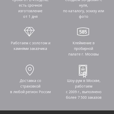
есть срочное
нуля,
изготовление
по каталогу, эскизу или
от 1 дня
фото
Работаем с золотом и
Клеймение в
камнями заказчика
пробирной
палате г. Москвы
Доставка со
Шоу-рум в Москве,
страховкой
работаем
в любой регион России
с 2009 г., выполнено
более
7 500
заказов