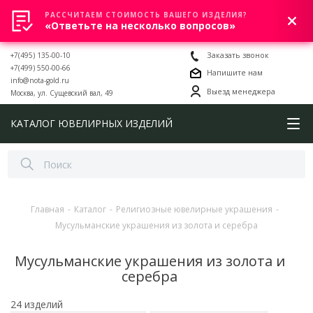
РАССЧИТАЕМ СТОИМОСТЬ ВАШЕГО ИЗДЕЛИЯ?
0
«Ответьте на несколько вопросов»
+7(495) 135-00-10
Заказать звонок
+7(499) 550-00-66
Напишите нам
info@nota-gold.ru
Выезд менеджера
Москва, ул. Сущевский вал, 49
КАТАЛОГ ЮВЕЛИРНЫХ ИЗДЕЛИЙ
Главная
-
Каталог
-
Религиозные ювелирные украшения
-
Мусульманские украшения из золота и серебра
Мусульманские украшения из золота и
серебра
24 изделий