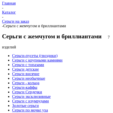
Главная
-
Каталог
-
Серьги на заказ
-
Серьги с жемчугом и бриллиантами
Серьги с жемчугом и бриллиантами
7
изделий
Серьги-пусеты (гвоздики)
Серьги с крупными камнями
Серьги с топазами
Серьги детские
Серьги висячие
Серьги необычные
Серьги - кольца
Серьги-каффы
Серьги Сердечки
Серьги эксклюзивные
Серьги с изумрудами
Золотые серьги
Серьги по мочке уха