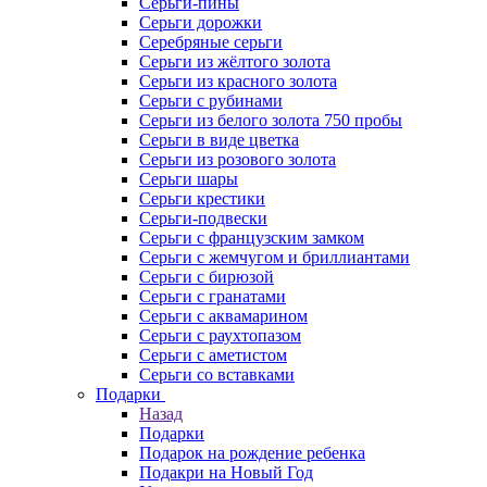
Серьги-пины
Серьги дорожки
Серебряные серьги
Серьги из жёлтого золота
Серьги из красного золота
Серьги с рубинами
Серьги из белого золота 750 пробы
Серьги в виде цветка
Серьги из розового золота
Серьги шары
Серьги крестики
Серьги-подвески
Серьги с французским замком
Серьги с жемчугом и бриллиантами
Серьги с бирюзой
Серьги с гранатами
Серьги с аквамарином
Серьги с раухтопазом
Серьги с аметистом
Серьги со вставками
Подарки
Назад
Подарки
Подарок на рождение ребенка
Подакри на Новый Год