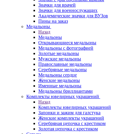
Значки для врачей
Значки для военнослужащих
Академические значки для ВУЗов
Пины на заказ
Медальоны
Назад
Медальоны
Открывающиеся медальоны
Медальоны с фотографией
Золотые медальоны
Мужские медальоны
Православные медальоны
Серебряные медальоны
Медальоны сердце
Женские медальоны
Именные медальоны
Медальоны бриллиантами
Комплекты ювелирных украшений
Назад
Комплекты ювелирных украшений
Запонки и зажим для галстука
Женские комплекты украшений
Серебряная цепочка с крестиком
Золотая цепочка с крестиком