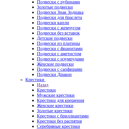
Подвески с рубинами
Золотые подвески
Подвески Знак Зодиака
Подвески для браслета
Подвески капли
Подвески с жемчугом
Подвески без вставок
Детские подвески
Подвески из платины
Подвески с фианитами
Подвески с аметистом
Подвески с изумрудами
Женские подвески
Подвески с сапфирами
Подвески Дракон
Крестики
Назад
Крестики
Мужские крестики
Крестики для крещения
Женские крестики
Золотые крестики
Крестики с бриллиантами
Крестики без распятия
Серебряные крестики