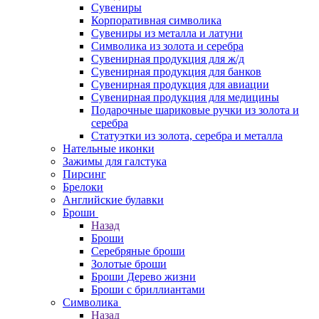
Сувениры
Корпоративная символика
Сувениры из металла и латуни
Символика из золота и серебра
Сувенирная продукция для ж/д
Сувенирная продукция для банков
Сувенирная продукция для авиации
Сувенирная продукция для медицины
Подарочные шариковые ручки из золота и
серебра
Статуэтки из золота, серебра и металла
Нательные иконки
Зажимы для галстука
Пирсинг
Брелоки
Английские булавки
Броши
Назад
Броши
Серебряные броши
Золотые броши
Броши Дерево жизни
Броши с бриллиантами
Символика
Назад