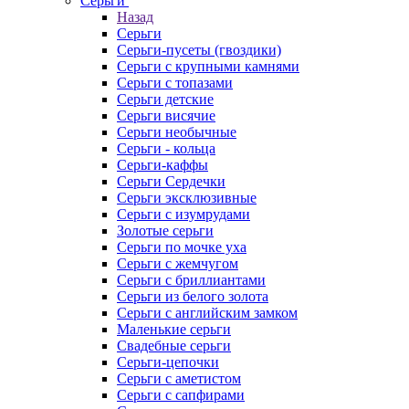
Серьги
Назад
Серьги
Серьги-пусеты (гвоздики)
Серьги с крупными камнями
Серьги с топазами
Серьги детские
Серьги висячие
Серьги необычные
Серьги - кольца
Серьги-каффы
Серьги Сердечки
Серьги эксклюзивные
Серьги с изумрудами
Золотые серьги
Серьги по мочке уха
Серьги с жемчугом
Серьги с бриллиантами
Серьги из белого золота
Серьги с английским замком
Маленькие серьги
Свадебные серьги
Серьги-цепочки
Серьги с аметистом
Серьги с сапфирами