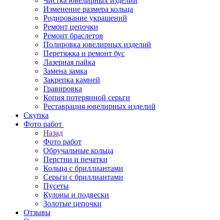
Чистка ювелирных изделий
Изменение размера кольца
Родирование украшений
Ремонт цепочки
Ремонт браслетов
Полировка ювелирных изделий
Перетяжка и ремонт бус
Лазерная пайка
Замена замка
Закрепка камней
Гравировка
Копия потерянной серьги
Реставрация ювелирных изделий
Скупка
Фото работ
Назад
Фото работ
Обручальные кольца
Перстни и печатки
Кольца с бриллиантами
Серьги с бриллиантами
Пусеты
Кулоны и подвески
Золотые цепочки
Отзывы