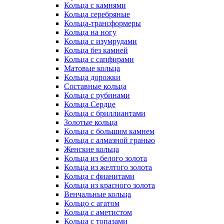
Кольца с камнями
Кольца серебряные
Кольца-трансформеры
Кольца на ногу
Кольца с изумрудами
Кольца без камней
Кольца с сапфирами
Матовые кольца
Кольца дорожки
Составные кольца
Кольца с рубинами
Кольца Сердце
Кольца с бриллиантами
Золотые кольца
Кольца с большим камнем
Кольца с алмазной гранью
Женские кольца
Кольца из белого золота
Кольца из желтого золота
Кольца с фианитами
Кольца из красного золота
Венчальные кольца
Кольцо с агатом
Кольца с аметистом
Кольца с топазами