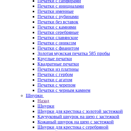
Печатки с сапфирами
Печатки с инициалами
Печатки именные
Печатки с рубинами
Печатки без вставок
Печатки с камнями
Печатки серебряные
Печатки славянские
Печатки с ониксом
Печатки с фианитом
Золотая мужская печатка 585 пробы
Круглые печатки
Квадратные печатки
Печатки из платины
Печатки с гербом
Печатки с агатом
Печатки с черепом
Печатки с черным камнем
Шнурки
Назад
Шнурки
Шнурки для крестика с золотой застежкой
Каучуковый шнурок на шею с застежкой
Кожаный шнурок на шею с застежкой
Шнурки для крестика с серебряной