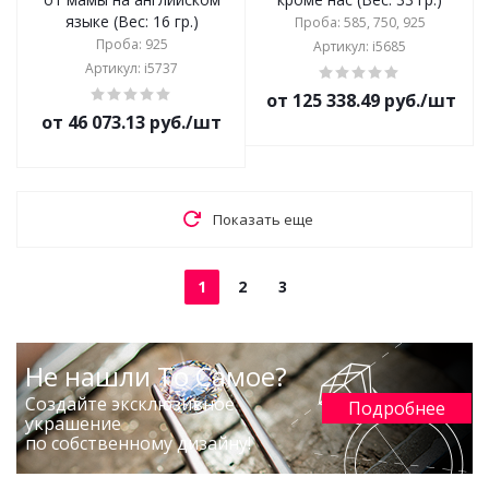
языке (Вес: 16 гр.)
Проба: 585, 750, 925
Проба: 925
Артикул: i5685
Артикул: i5737
от 125 338.49 руб./шт
от 46 073.13 руб./шт
Показать еще
1
2
3
Не нашли То Самое?
Создайте эксклюзивное
Подробнее
украшение
по собственному дизайну!