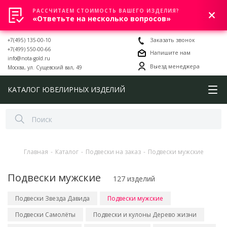
РАССЧИТАЕМ СТОИМОСТЬ ВАШЕГО ИЗДЕЛИЯ?
0
«Ответьте на несколько вопросов»
+7(495) 135-00-10
Заказать звонок
+7(499) 550-00-66
Напишите нам
info@nota-gold.ru
Выезд менеджера
Москва, ул. Сущевский вал, 49
КАТАЛОГ ЮВЕЛИРНЫХ ИЗДЕЛИЙ
Главная
-
Каталог
-
Подвески на заказ
-
Подвески мужские
Подвески мужские
127 изделий
Подвески Звезда Давида
Подвески мужские
Подвески Самолёты
Подвески и кулоны Дерево жизни